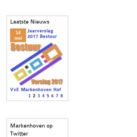
Laatste Nieuws
Jaarverslag
14
2017 Bestuur
mei
VvE Markenhoven Hof
3
1
2
3
4
5
6
7
8
Het was voor het bestuur een
rustig jaar. Een...
Markenhoven op
Twitter