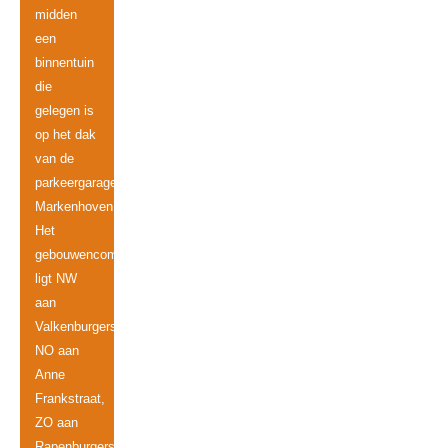
midden
een
binnentuin
die
gelegen is
op het dak
van de
parkeergarage
Markenhoven.
Het
gebouwencomplex
ligt NW
aan
Valkenburgerstraat,
NO aan
Anne
Frankstraat,
ZO aan
Rapenburgerstraat