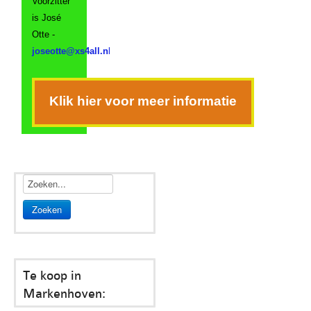
Voorzitter
is José
Otte -
joseotte@xs4all.n
l
Klik hier voor meer informatie
Zoeken
Te koop in
Markenhoven: