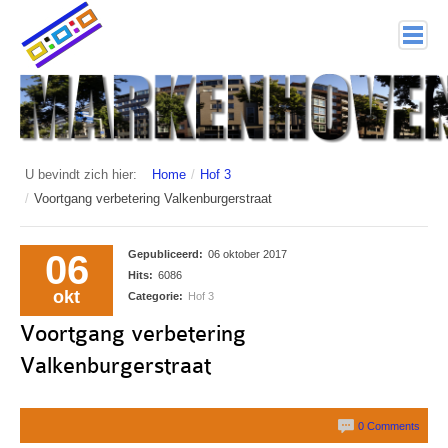
home
Markenhoven
Documenten
U bevindt zich hier:
Home
/
Hof 3
/
Voortgang verbetering Valkenburgerstraat
Interessante links
Veiligheid (mijn buurt van politie.nl)
06
Gepubliceerd:
06 oktober 2017
Hits:
6086
Nieuwsbrieven
okt
Categorie:
Hof 3
Voortgang verbetering
Historie
Valkenburgerstraat
Hof 1
Bestuur en Commissies
0 Comments