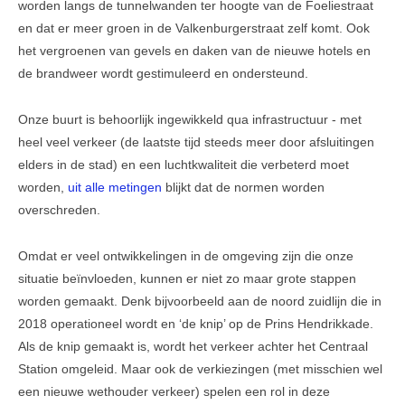
worden langs de tunnelwanden ter hoogte van de Foeliestraat
en dat er meer groen in de Valkenburgerstraat zelf komt. Ook
Veel gestelde vragen
het vergroenen van gevels en daken van de nieuwe hotels en
Parkeerplek te koop
de brandweer wordt gestimuleerd en ondersteund.
Parkeerplek te huur
Onze buurt is behoorlijk ingewikkeld qua infrastructuur - met
Nieuwsbrieven
heel veel verkeer (de laatste tijd steeds meer door afsluitingen
elders in de stad) en een luchtkwaliteit die verbeterd moet
Verzekeringen
worden,
uit alle metingen
blijkt dat de normen worden
overschreden.
Klachtenmeldpunt
Video's
Omdat er veel ontwikkelingen in de omgeving zijn die onze
situatie beïnvloeden, kunnen er niet zo maar grote stappen
ALV 2016
worden gemaakt. Denk bijvoorbeeld aan de noord zuidlijn die in
VVE Parkeergarage
2018 operationeel wordt en ‘de knip’ op de Prins Hendrikkade.
Als de knip gemaakt is, wordt het verkeer achter het Centraal
Ander nieuws
Station omgeleid. Maar ook de verkiezingen (met misschien wel
een nieuwe wethouder verkeer) spelen een rol in deze