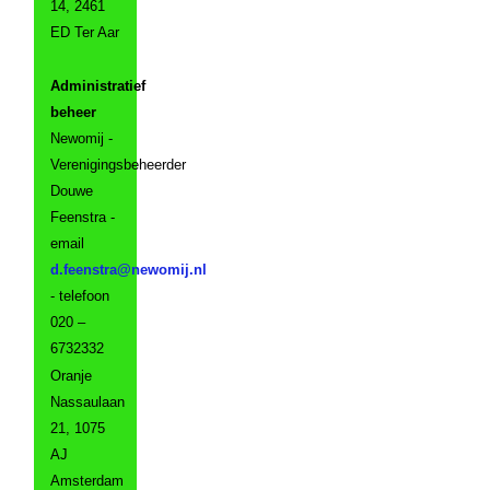
14, 2461
ED Ter Aar
Administratief
beheer
Newomij -
Verenigingsbeheerder
Douwe
Feenstra -
email
- telefoon
020 –
6732332
Oranje
Nassaulaan
21, 1075
AJ
Amsterdam