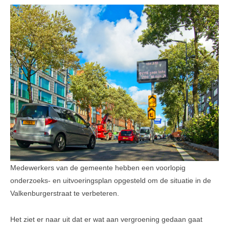
Leesinformatie
Hof 2
Hof 3
Bestuur en informatie
Stadsvilla A
Stadsvilla B
Stadsvilla C
Stadsvilla D
Documenten
Medewerkers van de gemeente hebben een voorlopig
onderzoeks- en uitvoeringsplan opgesteld om de situatie in de
Parkeergarage
Valkenburgerstraat te verbeteren.
Bestuur en VVE informatie
Het ziet er naar uit dat er wat aan vergroening gedaan gaat
Documenten