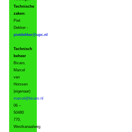
Technische
zaken:
Piet
Dekker -
Technisch
beheer
Bicaro,
Marcel
van
Horssen
(eigenaar)
06 –
50480
770,
Westkanaalweg