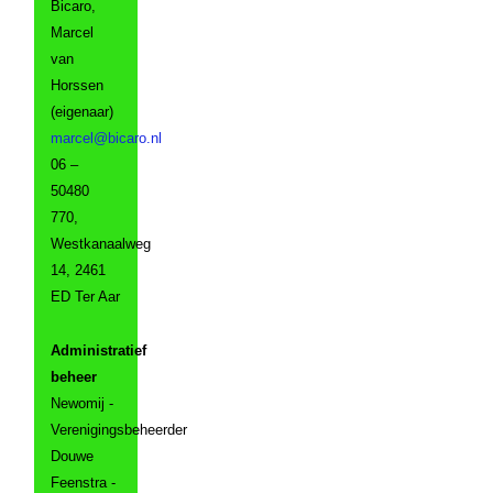
Bicaro,
Marcel
van
Horssen
(eigenaar)
06 –
50480
770,
Westkanaalweg
14, 2461
ED Ter Aar
Administratief
beheer
Newomij -
Verenigingsbeheerder
Douwe
Feenstra -