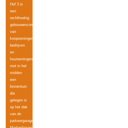
Hof 3 is
een
rechthoekig
gebouwencomplex
van
koopwoningen,
bedrijven
en
huurwoningen
met in het
midden
een
binnentuin
die
gelegen is
op het dak
van de
parkeergarage
Markenhoven.