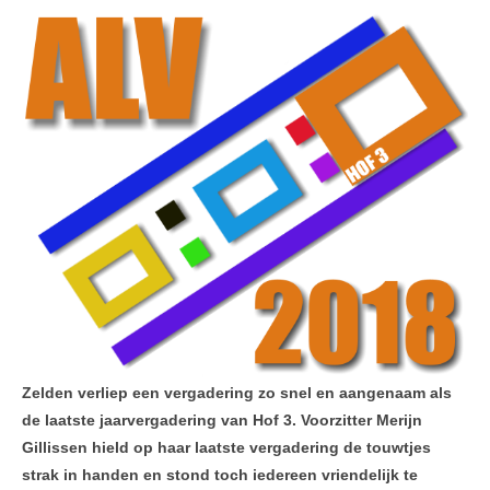
Leesinformatie
Hof 2
Hof 3
Bestuur en informatie
Stadsvilla A
Stadsvilla B
Stadsvilla C
Stadsvilla D
Documenten
Zelden verliep een vergadering zo snel en aangenaam als
Parkeergarage
de laatste jaarvergadering van Hof 3. Voorzitter Merijn
Bestuur en VVE informatie
Gillissen hield op haar laatste vergadering de touwtjes
strak in handen en stond toch iedereen vriendelijk te
Documenten