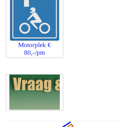
Motorplek €
80,-/pm
.