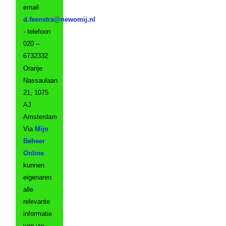
email
- telefoon
020 –
6732332
Oranje
Nassaulaan
21, 1075
AJ
Amsterdam
Via
Mijn
Beheer
Online
kunnen
eigenaren
alle
relevante
informatie
van uw