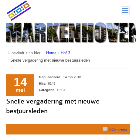
home
Markenhoven
Documenten
U bevindt zich hier:
Home
/
Hof 3
/
Snelle vergadering met nieuwe bestuursleden
Interessante links
Veiligheid (mijn buurt van politie.nl)
14
Gepubliceerd:
14 mei 2018
Hits:
6148
Nieuwsbrieven
mei
Categorie:
Hof 3
Snelle vergadering met nieuwe
Historie
bestuursleden
Hof 1
Bestuur en Commissies
0 Comments