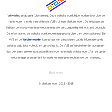
Vrijwaringsclausule
(disclaimer): Deze website wordt bijgehouden door diverse
redacteuren van de verschillende VVE's binnen Markenhoven. De redacteuren
hebben de inhoud van deze website met uiterste zorgvuldigheid tot stand gebracht.
De informatie op de website wordt regelmatig gecontroleerd en geactualiseerd. De
VVE en de
Webbeheerder
kan echter niet garanderen dat de informatie op de
website altijd juist, volledig en up-to-date is. De VVE en Webbeheerder accepteert
dan ook geen enkele aansprakelijkheid voor eventuele onjuistheden. Aan de op de
website gepresenteerde informatie kunnen geen rechten worden ontleend.
Back to top
© Markenhoven 2013 - 2015