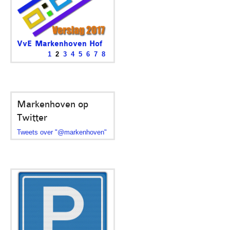
VvE Markenhoven Hof
3
1
2
3
4
5
6
7
8
Het was voor het bestuur een
rustig jaar. Een...
Markenhoven op
Twitter
Tweets over "@markenhoven"