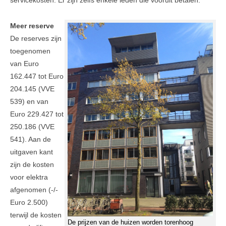
servicekosten. Er zijn zelfs enkele leden die vooruit betalen.
Meer reserve
De reserves zijn
toegenomen
van Euro
162.447 tot Euro
204.145 (VVE
539) en van
Euro 229.427 tot
250.186 (VVE
541). Aan de
uitgaven kant
zijn de kosten
voor elektra
afgenomen (-/-
Euro 2.500)
terwijl de kosten
De prijzen van de huizen worden torenhoog