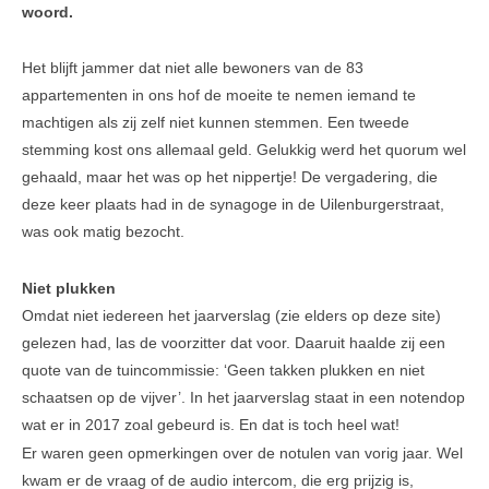
woord.
Veel gestelde vragen
Het blijft jammer dat niet alle bewoners van de 83
Parkeerplek te koop
appartementen in ons hof de moeite te nemen iemand te
machtigen als zij zelf niet kunnen stemmen. Een tweede
Parkeerplek te huur
stemming kost ons allemaal geld. Gelukkig werd het quorum wel
Nieuwsbrieven
gehaald, maar het was op het nippertje! De vergadering, die
deze keer plaats had in de synagoge in de Uilenburgerstraat,
Verzekeringen
was ook matig bezocht.
Klachtenmeldpunt
Niet plukken
Video's
Omdat niet iedereen het jaarverslag (zie elders op deze site)
gelezen had, las de voorzitter dat voor. Daaruit haalde zij een
ALV 2016
quote van de tuincommissie: ‘Geen takken plukken en niet
VVE Parkeergarage
schaatsen op de vijver’. In het jaarverslag staat in een notendop
wat er in 2017 zoal gebeurd is. En dat is toch heel wat!
Ander nieuws
Er waren geen opmerkingen over de notulen van vorig jaar. Wel
kwam er de vraag of de audio intercom, die erg prijzig is,