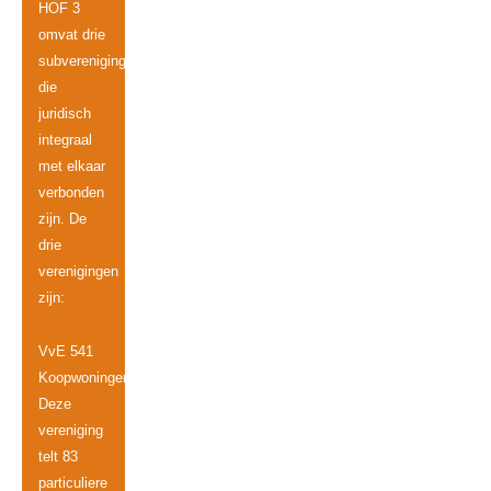
HOF 3
omvat drie
subverenigingen,
die
juridisch
integraal
met elkaar
verbonden
zijn. De
drie
verenigingen
zijn:
VvE 541
Koopwoningen.
Deze
vereniging
telt 83
particuliere