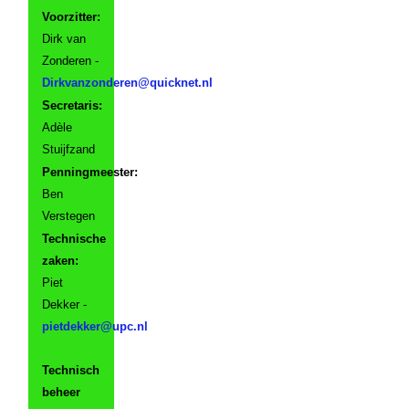
Voorzitter:
Dirk van
Zonderen -
Secretaris:
Adèle
Stuijfzand
Penningmeester:
Ben
Verstegen
Technische
zaken:
Piet
Dekker -
Technisch
beheer