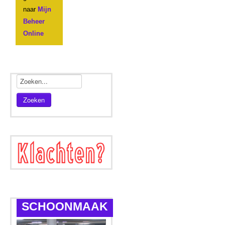
naar
Mijn
Beheer
Online
Zoeken
SCHOONMAAK