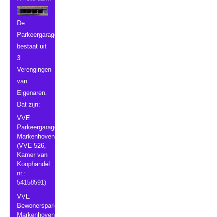
De
Parkeergarage
bestaat uit
3
Verengingen
van
Eigenaren.
Dat zijn:
VVE
Parkeergarage
Markenhoven
(VVE 526,
Kamer van
Koophandel
nr.:
54158591)
VVE
Bewonersparkeergarage
Markenhoven