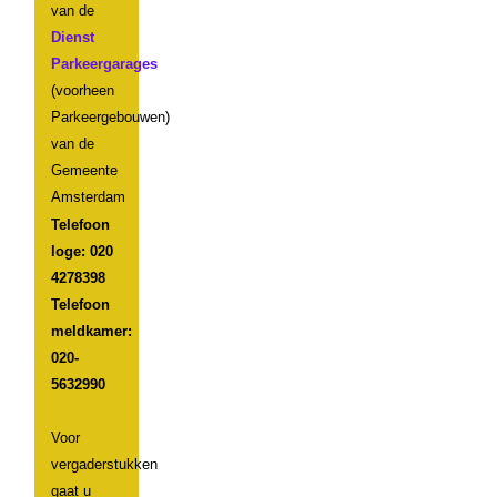
van de
Dienst
Parkeergarages
(voorheen
Parkeergebouwen)
van de
Gemeente
Amsterdam
Telefoon
loge: 020
4278398
Telefoon
meldkamer:
020-
5632990
Voor
vergaderstukken
gaat u