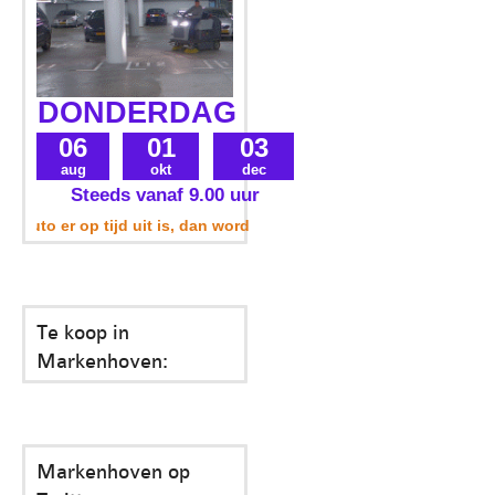
DONDERDAG
06
01
03
aug
okt
dec
Steeds vanaf 9.00 uur
uto er op tijd uit is, dan wordt uw parkeerplek ook meegenomen.
Te koop in
Markenhoven:
Markenhoven op