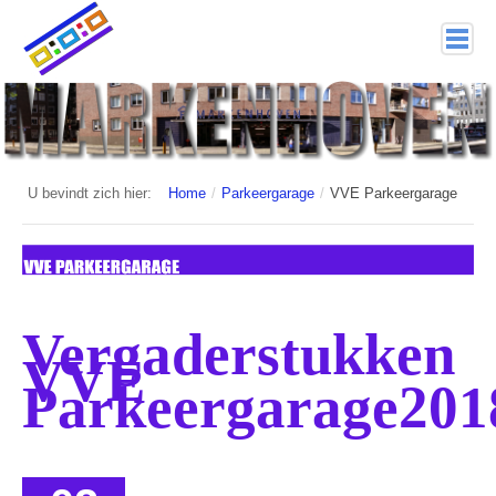
home
Markenhoven
Documenten
U bevindt zich hier:
Home
/
Parkeergarage
/
VVE Parkeergarage
Interessante links
Veiligheid (mijn buurt van politie.nl)
Nieuwsbrieven
Vergaderstukken
VVE
Historie
Parkeergarage201
Hof 1
Bestuur en Commissies