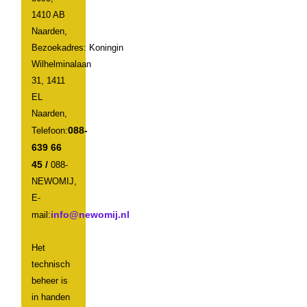
1410 AB
Naarden,
Bezoekadres: Koningin
Wilhelminalaan
31, 1411
EL
Naarden,
088-
Telefoon:
639 66
45 /
088-
NEWOMIJ,
E-
mail:
Het
technisch
beheer is
in handen