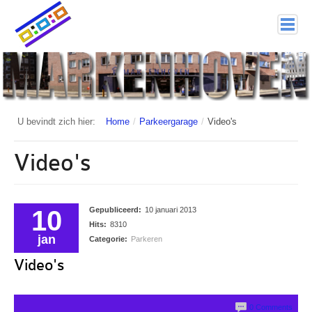
home
Markenhoven
Documenten
U bevindt zich hier:
Home
/
Parkeergarage
/
Video's
Interessante links
Video's
Veiligheid (mijn buurt van politie.nl)
Nieuwsbrieven
10
Gepubliceerd:
10 januari 2013
Hits:
8310
Historie
jan
Categorie:
Parkeren
Hof 1
Video's
Bestuur en Commissies
0 Comments