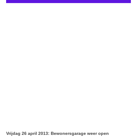
Leesinformatie
Hof 2
Hof 3
Bestuur en informatie
Stadsvilla A
Stadsvilla B
Stadsvilla C
Stadsvilla D
Documenten
Parkeergarage
Bestuur en VVE informatie
Vrijdag 26 april 2013: Bewonersgarage weer open
Documenten