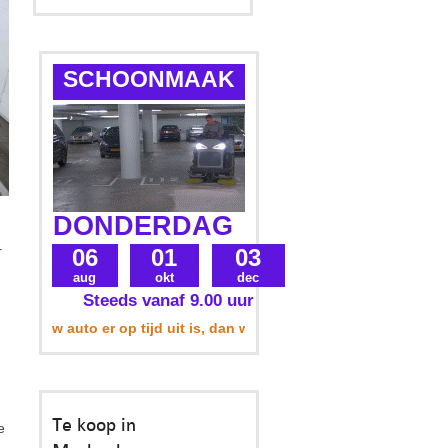
SCHOONMAAK
DONDERDAG
r
06
01
03
m
aug
okt
dec
Steeds vanaf 9.00 uur
t uw auto er op tijd uit is, dan wordt uw parkeerplek ook meege
Te koop in
e