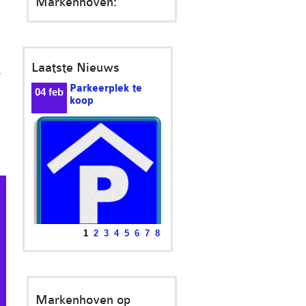
Markenhoven:
Laatste Nieuws
s
Beantwoording
24
vragen over
mrt
brandgevaar in
parkeergarages en onder
woningen
Minister Knops biedt de
antwoorden aan op de...
1
2
3
4
5
6
7
8
Markenhoven op