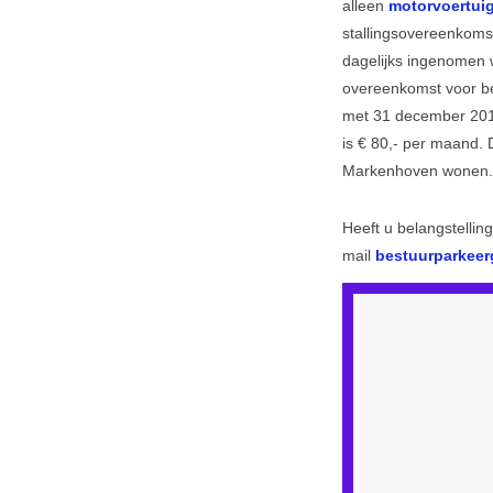
alleen
motorvoertui
stallingsovereenkomst
dagelijks ingenomen 
overeenkomst voor be
met 31 december 2014.
is € 80,- per maand.
Markenhoven wonen.
Heeft u belangstellin
mail