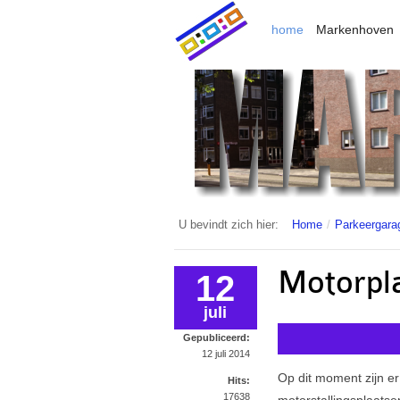
home
Markenhoven
U bevindt zich hier:
Home
/
Parkeergara
Motorpla
12
juli
Gepubliceerd:
12 juli 2014
Op dit moment zijn er
Hits:
17638