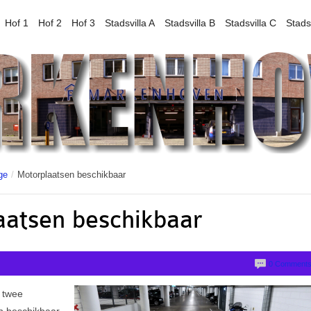
Hof 1
Hof 2
Hof 3
Stadsvilla A
Stadsvilla B
Stadsvilla C
Stads
ge
/
Motorplaatsen beschikbaar
atsen beschikbaar
0 Comment
 twee