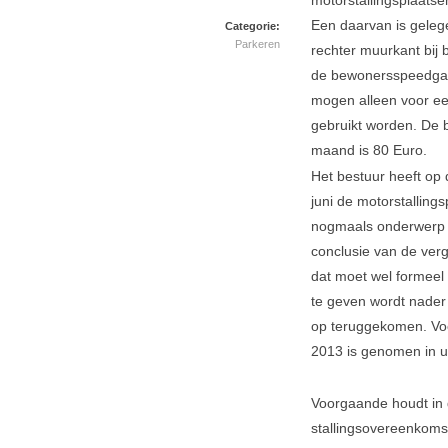
motorstallingsplaatse
Een daarvan is geleg
Categorie:
Parkeren
rechter muurkant bij 
de bewonersspeedgat
mogen alleen voor ee
gebruikt worden. De b
maand is 80 Euro.
Het bestuur heeft op
juni de motorstalling
nogmaals onderwerp 
conclusie van de ver
dat moet wel formeel
te geven wordt nader 
op teruggekomen. Voor
2013 is genomen in ui
Voorgaande houdt in d
stallingsovereenkomst