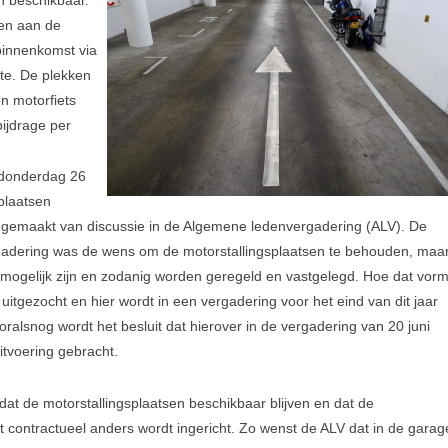
n beschikbaar.
en aan de
binnenkomst via
e. De plekken
n motorfiets
ijdrage per
 donderdag 26
splaatsen
gemaakt van discussie in de Algemene ledenvergadering (ALV). De
gadering was de wens om de motorstallingsplaatsen te behouden, maa
 mogelijk zijn en zodanig worden geregeld en vastgelegd. Hoe dat vor
uitgezocht en hier wordt in een vergadering voor het eind van dit jaar
alsnog wordt het besluit dat hierover in de vergadering van 20 juni
Zorg da
tvoering gebracht.
at de motorstallingsplaatsen beschikbaar blijven en dat de
 contractueel anders wordt ingericht. Zo wenst de ALV dat in de garag