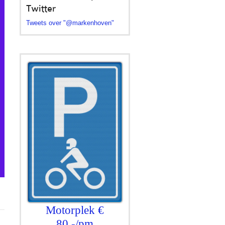
Twitter
Tweets over "@markenhoven"
Motorplek €
80,-/pm