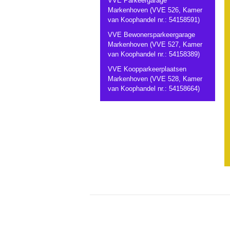
VVE Parkeergarage
Markenhoven (VVE 526, Kamer
van Koophandel nr.: 54158591)
VVE Bewonersparkeergarage
Markenhoven (VVE 527, Kamer
van Koophandel nr.: 54158389)
VVE Koopparkeerplaatsen
Markenhoven (VVE 528, Kamer
van Koophandel nr.: 54158664)