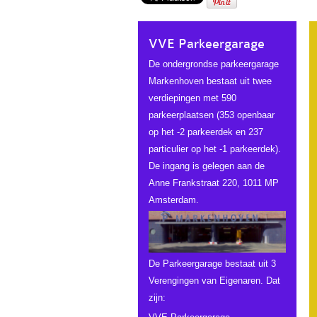
VVE Parkeergarage
De ondergrondse parkeergarage
Markenhoven bestaat uit twee
verdiepingen met 590
parkeerplaatsen (353 openbaar
op het -2 parkeerdek en 237
particulier op het -1 parkeerdek).
De ingang is gelegen aan de
Anne Frankstraat 220, 1011 MP
Amsterdam.
De Parkeergarage bestaat uit 3
Verengingen van Eigenaren. Dat
zijn: