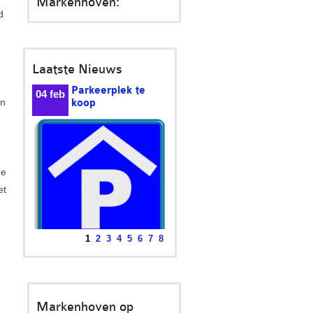
Markenhoven:
d
Laatste Nieuws
Beantwoording
24
en
vragen over
mrt
brandgevaar in
parkeergarages en onder
woningen
Minister Knops biedt de
ge
antwoorden aan op de...
et
1
2
3
4
5
6
7
8
Markenhoven op