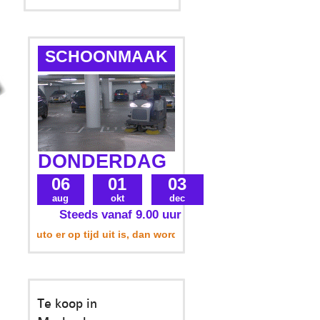
SCHOONMAAK
DONDERDAG
06
01
03
aug
okt
dec
Steeds vanaf 9.00 uur
auto er op tijd uit is, dan wordt uw parkeerplek ook meegenomen
Te koop in