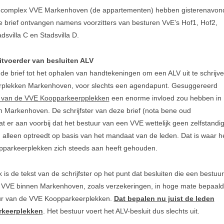
 complex VVE Markenhoven (de appartementen) hebben gisterenavon
e brief ontvangen namens voorzitters van besturen VvE’s Hof1, Hof2,
adsvilla C en Stadsvilla D.
itvoerder van besluiten ALV
e brief tot het ophalen van handtekeningen om een ALV uit te schrijv
plekken Markenhoven, voor slechts een agendapunt. Gesuggereerd
r van de VVE Koopparkeerpplekken
een enorme invloed zou hebben in
an Markenhoven. De schrijfster van deze brief (nota bene oud
at er aan voorbij dat het bestuur van een VVE wettelijk geen zelfstandi
alleen optreedt op basis van het mandaat van de leden. Dat is waar h
parkeerplekken zich steeds aan heeft gehouden.
k is de tekst van de schrijfster op het punt dat besluiten die een bestuur
 VVE binnen Markenhoven, zoals verzekeringen, in hoge mate bepaald
uur van de VVE Koopparkeerplekken.
Dat bepalen nu juist de leden
rkeerplekken
. Het bestuur voert het ALV-besluit dus slechts uit.