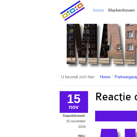
home
Markenhoven
U bevindt zich hier:
Home
/
Parkeergara
Reactie 
15
nov
Gepubliceerd:
15 november
2016
Hits: