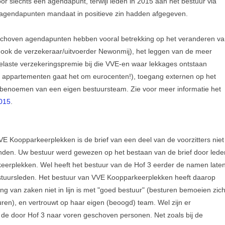
r slechts een agendapunt, terwijl leden in 2015 aan het bestuur via
 agendapunten mandaat in positieve zin hadden afgegeven.
schoven agendapunten hebben vooral betrekking op het veranderen va
s ook de verzekeraar/uitvoerder Newonmij), het leggen van de meer
elaste verzekeringspremie bij die VVE-en waar lekkages ontstaan
appartementen gaat het om eurocenten!), toegang externen op het
 benoemen van een eigen bestuursteam. Zie voor meer informatie het
015
.
E Koopparkeerplekken is de brief van een deel van de voorzitters niet
nden. Uw bestuur werd gewezen op het bestaan van de brief door lede
erplekken. Wel heeft het bestuur van de Hof 3 eerder de namen late
tuursleden. Het bestuur van VVE Koopparkeerplekken heeft daarop
ng van zaken niet in lijn is met "goed bestuur" (besturen bemoeien zic
uren), en vertrouwt op haar eigen (beoogd) team. Wel zijn er
 de door Hof 3 naar voren geschoven personen. Net zoals bij de