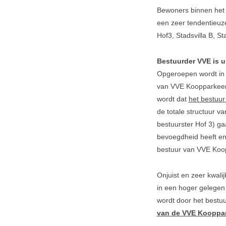
Bewoners binnen het
een zeer tendentieuz
Hof3, Stadsvilla B, St
Bestuurder VVE is u
Opgeroepen wordt in d
van VVE Koopparkeer
wordt dat
het bestuu
de totale structuur v
bestuurster Hof 3) ga
bevoegdheid heeft en 
bestuur van VVE Koop
Onjuist en zeer kwalij
in een hoger gelegen
wordt door het best
van de VVE Kooppa