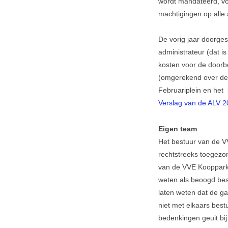
wordt mandateerd, voo
machtigingen op alle
De vorig jaar doorge
administrateur (dat i
kosten voor de doorb
(omgerekend over de 
Februariplein en het
Verslag van de ALV 2
Eigen team
Het bestuur van de VV
rechtstreeks toegezo
van de VVE Koopparke
weten als beoogd bes
laten weten dat de ga
niet met elkaars best
bedenkingen geuit bij