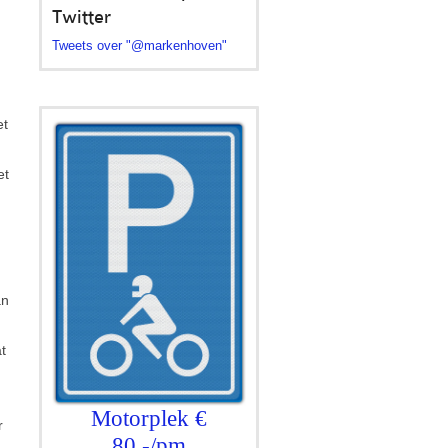
Twitter
Tweets over "@markenhoven"
et
et
an
t
Motorplek €
r
80,-/pm