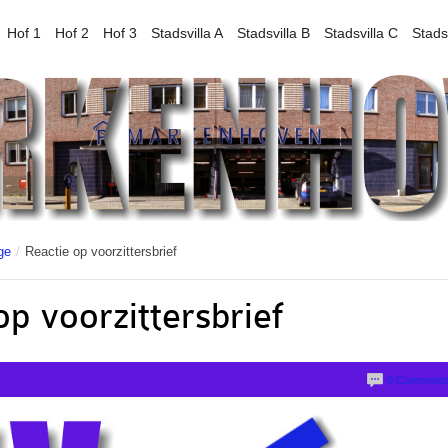
Hof 1
Hof 2
Hof 3
Stadsvilla A
Stadsvilla B
Stadsvilla C
Stads
ge
/
Reactie op voorzittersbrief
op voorzittersbrief
0 Comment