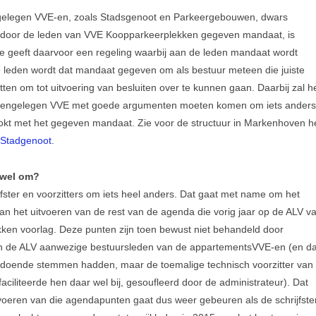
gelegen VVE-en, zoals Stadsgenoot en Parkeergebouwen, dwars
 door de leden van VVE Koopparkeerplekken gegeven mandaat, is
te geeft daarvoor een regeling waarbij aan de leden mandaat wordt
 leden wordt dat mandaat gegeven om als bestuur meteen die juiste
ten om tot uitvoering van besluiten over te kunnen gaan. Daarbij zal h
ovengelegen VVE met goede argumenten moeten komen om iets anders
trookt met het gegeven mandaat. Zie voor de structuur in Markenhoven h
 Stadgenoot
.
 wel om?
ijfster en voorzitters om iets heel anders. Dat gaat met name om het
n het uitvoeren van de rest van de agenda die vorig jaar op de ALV v
en voorlag. Deze punten zijn toen bewust niet behandeld door
k in de ALV aanwezige bestuursleden van de appartementsVVE-en (en da
 voldoende stemmen hadden, maar de toemalige technisch voorzitter van
aciliteerde hen daar wel bij, gesoufleerd door de administrateur). Dat
tvoeren van die agendapunten gaat dus weer gebeuren als de schrijfste