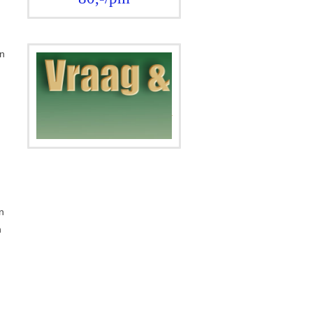
n
.
n
n
h