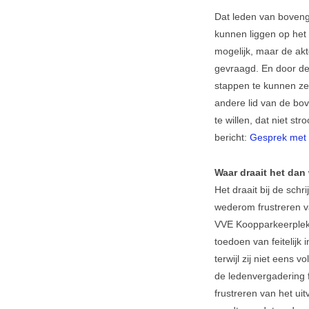
Dat leden van boven
kunnen liggen op het
mogelijk, maar de ak
gevraagd. En door de
stappen te kunnen zet
andere lid van de b
te willen, dat niet s
bericht:
Gesprek met
Waar draait het dan
Het draait bij de schr
wederom frustreren va
VVE Koopparkeerplekk
toedoen van feitelij
terwijl zij niet eens
de ledenvergadering f
frustreren van het ui