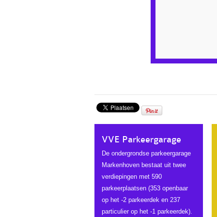
VVE Parkeergarage
De ondergrondse parkeergarage
Markenhoven bestaat uit twee
verdiepingen met 590
parkeerplaatsen (353 openbaar
op het -2 parkeerdek en 237
particulier op het -1 parkeerdek).