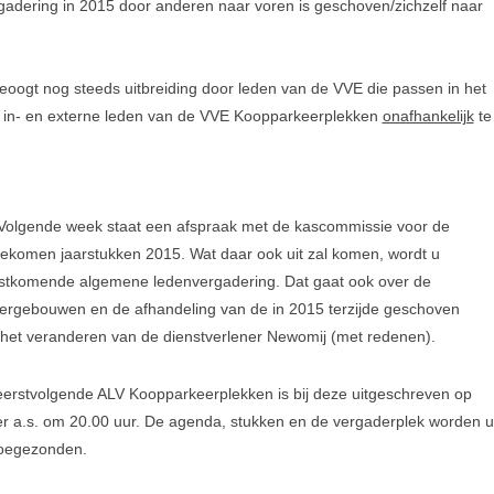
gadering in 2015 door anderen naar voren is geschoven/zichzelf naar
eoogt nog steeds uitbreiding door leden van de VVE die passen in het
e in- en externe leden van de VVE Koopparkeerplekken
onafhankelijk
te
Volgende week staat een afspraak met de kascommissie voor de
ekomen jaarstukken 2015. Wat daar ook uit zal komen, wordt u
stkomende algemene ledenvergadering. Dat gaat ook over de
ergebouwen en de afhandeling van de in 2015 terzijde geschoven
het veranderen van de dienstverlener Newomij (met redenen).
 eerstvolgende ALV Koopparkeerplekken is bij deze uitgeschreven op
 a.s. om 20.00 uur. De agenda, stukken en de vergaderplek worden u
toegezonden.