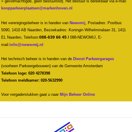
= gevolmachtigde, geen bestuurslid). Het bestuur is bereikbaar via e-mail:
Het verenigingsbeheer is in handen van
Newomij
,
Postadres: Postbus
5090, 1410 AB Naarden, Bezoekadres: Koningin Wilhelminalaan 31, 1411
088-639 66 45 /
EL Naarden,
Telefoon:
088-NEWOMIJ,
E-
mail:
Het technisch beheer is in handen van de
Dienst Parkeergarages
(voorheen Parkeergebouwen) van de Gemeente Amsterdam
Telefoon loge: 020 4278398
Telefoon meldkamer: 020-5632990
Voor vergaderstukken gaat u naar
Mijn Beheer Online