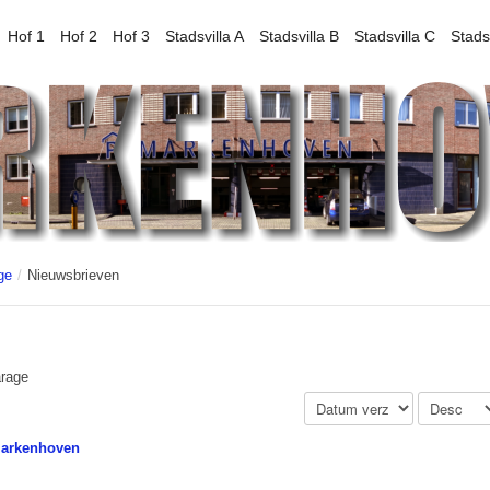
Hof 1
Hof 2
Hof 3
Stadsvilla A
Stadsvilla B
Stadsvilla C
Stads
ge
/
Nieuwsbrieven
rage
Markenhoven