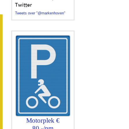
Twitter
Tweets over "@markenhoven"
Motorplek €
80,-/pm