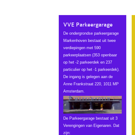
VVE Parkeergarage
De ondergrondse parkeergarage
Markenhoven bestaat uit twee
verdiepingen met 590
parkeerplaatsen (353 openbaar
op het -2 parkeerdek en 237
particulier op het -1 parkeerdek).
De ingang is gelegen aan de
Anne Frankstraat 220, 1011 MP
Amsterdam.
De Parkeergarage bestaat uit 3
Verengingen van Eigenaren. Dat
zijn: