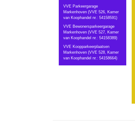
VVE Parkeergarage
Markenhoven (VVE 526, Kamer
van Koophandel nr.: 54158591)
VVE Bewonersparkeergarage
Markenhoven (VVE 527, Kamer
van Koophandel nr.: 54158389)
VVE Koopparkeerplaatsen
Markenhoven (VVE 528, Kamer
van Koophandel nr.: 54158664)