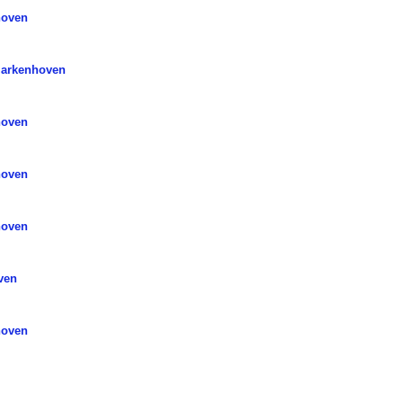
hoven
Markenhoven
hoven
hoven
hoven
ven
Zo
hoven