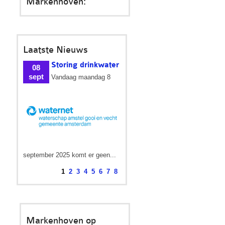
Markenhoven:
Laatste Nieuws
Storing drinkwater
08
sept
Vandaag maandag 8
september 2025 komt er geen...
1
2
3
4
5
6
7
8
Markenhoven op