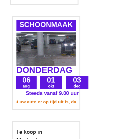
SCHOONMAAK
DONDERDAG
06
01
03
aug
okt
dec
Steeds vanaf 9.00 uur
rg dat uw auto er op tijd uit is, dan wordt uw parkeerplek ook 
Te koop in