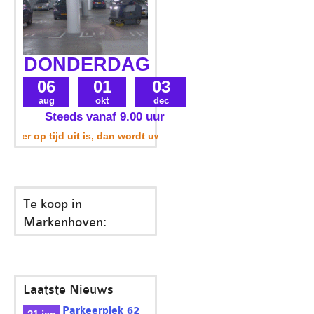
DONDERDAG
06
01
03
aug
okt
dec
Steeds vanaf 9.00 uur
r op tijd uit is, dan wordt uw parkeerplek ook meegenomen. Op 4
Te koop in
Markenhoven:
Laatste Nieuws
Parkeerplek 62