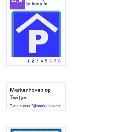
21 jan
te koop in
1
2
3
4
5
6
7
8
garage Markenhoven
In het afgesloten
bewonersgedeelte van VVE...
Markenhoven op
Twitter
Tweets over "@markenhoven"