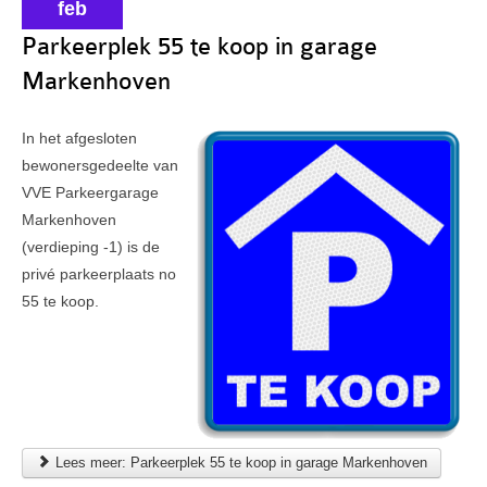
feb
Veel gestelde vragen
Parkeerplek 55 te koop in garage
Markenhoven
Parkeerplek te koop
Parkeerplek te huur
In het afgesloten
bewonersgedeelte van
Nieuwsbrieven
VVE Parkeergarage
Verzekeringen
Markenhoven
(verdieping -1) is de
Klachtenmeldpunt
privé parkeerplaats no
Video's
55 te koop.
ALV 2016
VVE Parkeergarage
Ander nieuws
Lees meer: Parkeerplek 55 te koop in garage Markenhoven