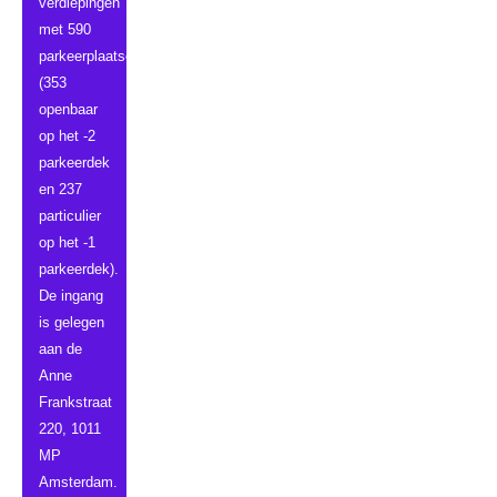
verdiepingen
met 590
parkeerplaatsen
(353
openbaar
op het -2
parkeerdek
en 237
particulier
op het -1
parkeerdek).
De ingang
is gelegen
aan de
Anne
Frankstraat
220, 1011
MP
Amsterdam.