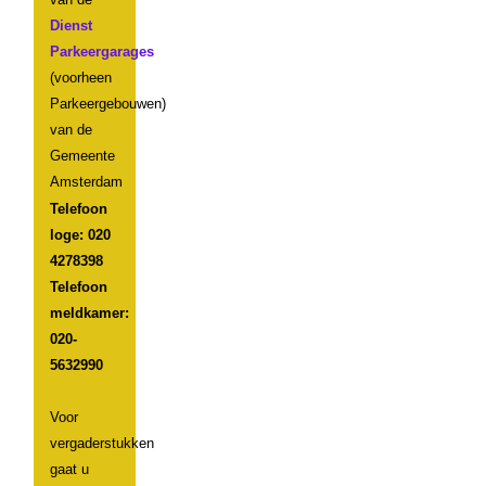
Dienst
Parkeergarages
(voorheen
Parkeergebouwen)
van de
Gemeente
Amsterdam
Telefoon
loge: 020
4278398
Telefoon
meldkamer:
020-
5632990
Voor
vergaderstukken
gaat u