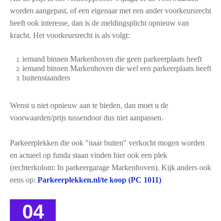
Leesinformatie
worden aangepast, of een eigenaar met een ander voorkeursrecht
Hof 2
heeft ook interesse, dan is de meldingsplicht opnieuw van
kracht. Het voorkeursrecht is als volgt:
Hof 3
iemand binnen Markenhoven die geen parkeerplaats heeft
Bestuur en informatie
iemand binnen Markenhoven die wel een parkeerplaats heeft
buitenstaanders
Stadsvilla A
Stadsvilla B
Wenst u niet opnieuw aan te bieden, dan moet u de
voorwaarden/prijs tussendoor dus niet aanpassen.
Stadsvilla C
Stadsvilla D
Parkeerplekken die ook "naar buiten" verkocht mogen worden
en actueel op funda staan vinden hier ook een plek
Documenten
(rechterkolom: In parkeergarage Markenhoven). Kijk anders ook
Parkeergarage
eens op:
Parkeerplekken.nl/te koop (PC 1011)
Bestuur en VVE informatie
04
Documenten