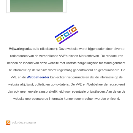
.
Vrijwaringsclausule
(disclaimer): Deze website wordt bijgehouden door diverse
redacteuren van de verschillende VVE's binnen Markenhoven. De redacteuren
hebben de inhoud van deze website met uiterste zorgvuldigheid tot stand gebracht.
De informatie op de website wordt regelmatig gecontroleerd en geactualiseerd. De
VVE en de
Webbeheerder
kan echter niet garanderen dat de informatie op de
website altijd juist, volledig en up-to-date is. De VVE en Webbeheerder accepteert
dan ook geen enkele aansprakelijkheid voor eventuele onjuistheden. Aan de op de
website gepresenteerde informatie kunnen geen rechten worden ontleend.
volg deze pagina