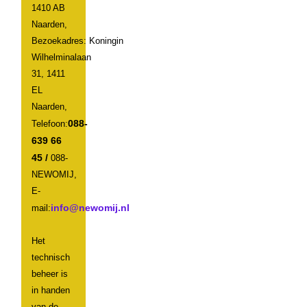
1410 AB
Naarden,
Bezoekadres: Koningin
Wilhelminalaan
31, 1411
EL
Naarden,
088-
Telefoon:
639 66
45 /
088-
NEWOMIJ,
E-
mail:
Het
technisch
beheer is
in handen
van de