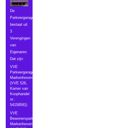
De
Parkeergarage
bestaat uit
3
Verengingen
van
Eigenaren.
Dat zijn:
VVE
Parkeergarage
Markenhoven
(VVE 526,
Kamer van
Koophandel
nr.:
54158591)
VVE
Bewonersparkeergarage
Markenhoven