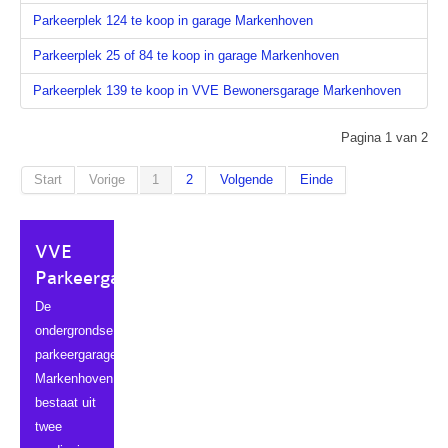
Parkeerplek 124 te koop in garage Markenhoven
Parkeerplek 25 of 84 te koop in garage Markenhoven
Parkeerplek 139 te koop in VVE Bewonersgarage Markenhoven
Pagina 1 van 2
Start
Vorige
1
2
Volgende
Einde
VVE
Parkeergarage
De
ondergrondse
parkeergarage
Markenhoven
bestaat uit
twee