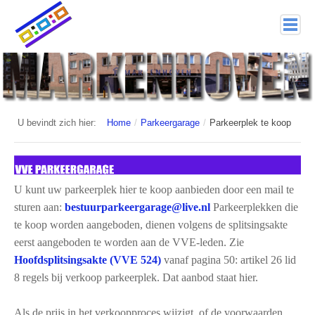
home
Markenhoven
Documenten
U bevindt zich hier:
Home
/
Parkeergarage
/
Parkeerplek te koop
Interessante links
Veiligheid (mijn buurt van politie.nl)
U kunt uw parkeerplek hier te koop aanbieden door een mail te
Nieuwsbrieven
sturen aan:
Parkeerplekken die
te koop worden aangeboden, dienen volgens de splitsingsakte
Historie
eerst aangeboden te worden aan de VVE-leden. Zie
Hoofdsplitsingsakte (VVE 524)
vanaf pagina 50: artikel 26 lid
Hof 1
8 regels bij verkoop parkeerplek. Dat aanbod staat hier.
Bestuur en Commissies
Als de prijs in het verkoopproces wijzigt, of de voorwaarden