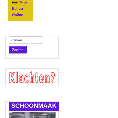
naar
Mijn
Beheer
Online
Zoeken
SCHOONMAAK