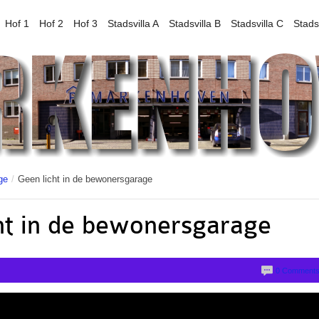
Hof 1
Hof 2
Hof 3
Stadsvilla A
Stadsvilla B
Stadsvilla C
Stads
ge
/
Geen licht in de bewonersgarage
ht in de bewonersgarage
0 Comment