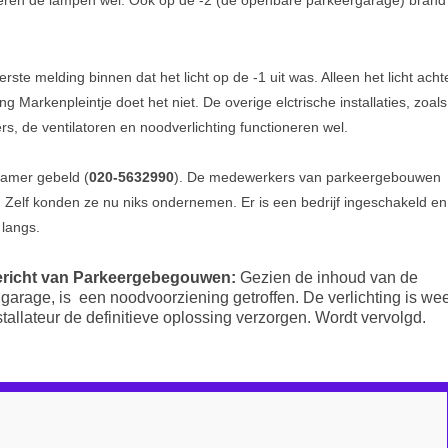
eren de lampen wel. Ook op de -2 (de openbare parkeergarage) brand
te melding binnen dat het licht op de -1 uit was. Alleen het licht acht
g Markenpleintje doet het niet. De overige elctrische installaties, zoals
, de ventilatoren en noodverlichting functioneren wel.
kamer gebeld (
020-5632990
). De medewerkers van parkeergebouwen
. Zelf konden ze nu niks ondernemen. Er is een bedrijf ingeschakeld en
langs.
ericht van Parkeergebegouwen:
Gezien de inhoud van de
 garage, is een noodvoorziening getroffen. De verlichting is we
tallateur de definitieve oplossing verzorgen. Wordt vervolgd.