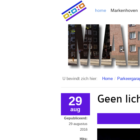
home
Markenhoven
U bevindt zich hier:
Home
/
Parkeergara
Geen lic
29
aug
Gepubliceerd:
29 augustus
2016
Hits: