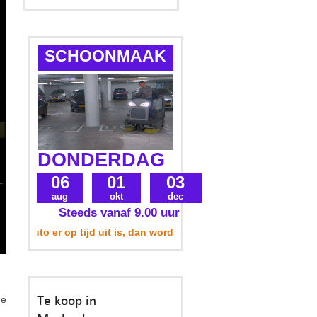
SCHOONMAAK
DONDERDAG
06
01
03
aug
okt
dec
Steeds vanaf 9.00 uur
 auto er op tijd uit is, dan wordt uw parkeerplek ook meegenome
Te koop in
de