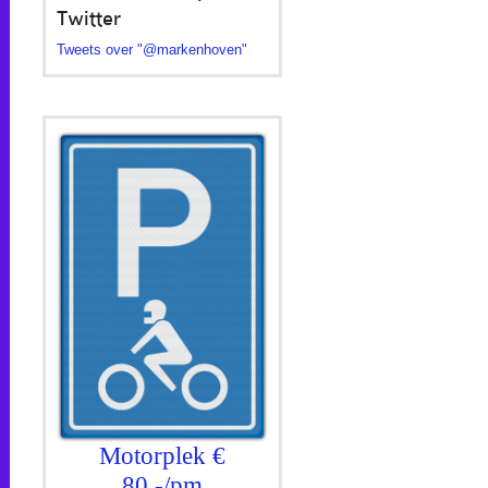
Twitter
Tweets over "@markenhoven"
Motorplek €
80,-/pm