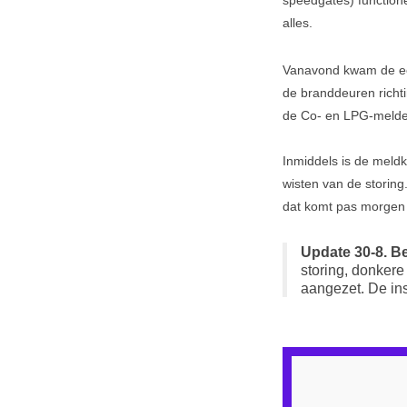
speedgates) function
alles.
Vanavond kwam de eers
de branddeuren richtin
de Co- en LPG-melders
Inmiddels is de meld
wisten van de storing
dat komt pas morgen 
Update 30-8. B
storing, donkere
aangezet. De ins