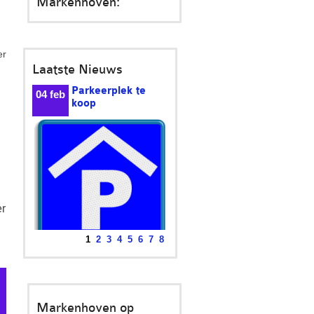
Markenhoven:
er
Laatste Nieuws
Beantwoording
24
vragen over
mrt
brandgevaar in
parkeergarages en onder
woningen
Minister Knops biedt de
antwoorden aan op de...
er
1
2
3
4
5
6
7
8
Markenhoven op