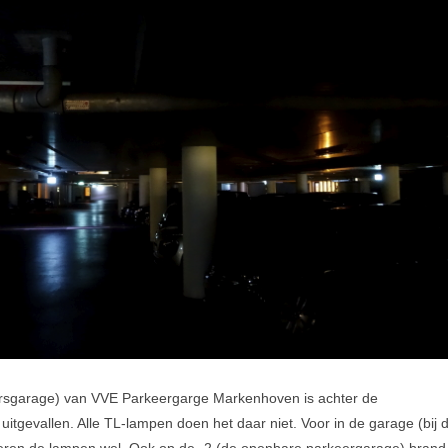
Zorg dat uw
rsgarage) van VVE Parkeergarge Markenhoven is achter de
 uitgevallen. Alle TL-lampen doen het daar niet. Voor in de garage (bij 