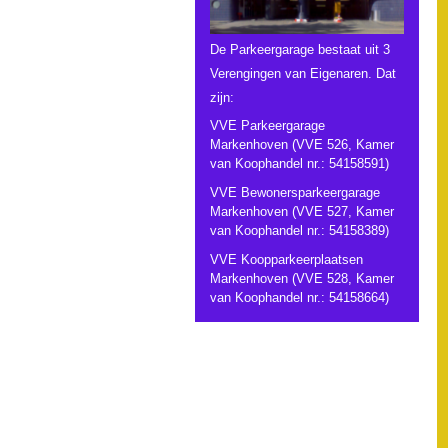
De Parkeergarage bestaat uit 3
Verengingen van Eigenaren. Dat
zijn:
VVE Parkeergarage
Markenhoven (VVE 526, Kamer
van Koophandel nr.: 54158591)
VVE Bewonersparkeergarage
Markenhoven (VVE 527, Kamer
van Koophandel nr.: 54158389)
VVE Koopparkeerplaatsen
Markenhoven (VVE 528, Kamer
van Koophandel nr.: 54158664)