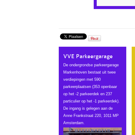
VVE Parkeergarage
De ondergrondse parkeergarage
Markenhoven bestaat uit twee
verdiepingen met 590
parkeerplaatsen (353 openbaar
op het -2 parkeerdek en 237
particulier op het -1 parkeerdek).
De ingang is gelegen aan de
Anne Frankstraat 220, 1011 MP
Amsterdam.