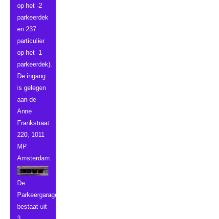
op het -2
parkeerdek
en 237
particulier
op het -1
parkeerdek).
De ingang
is gelegen
aan de
Anne
Frankstraat
220, 1011
MP
Amsterdam.
De
Parkeergarage
bestaat uit
3