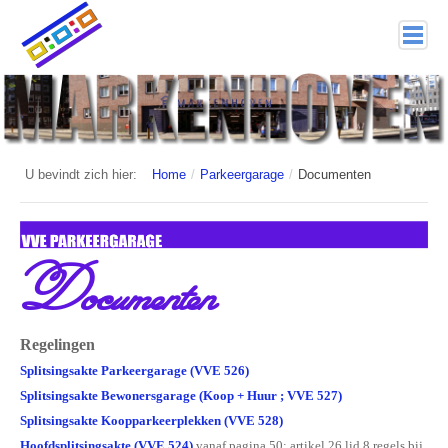
home
Markenhoven
Documenten
U bevindt zich hier:
Home
/
Parkeergarage
/
Documenten
Interessante links
Veiligheid (mijn buurt van politie.nl)
Documenten
Nieuwsbrieven
Historie
Regelingen
Splitsingsakte Parkeergarage (VVE 526)
Hof 1
Splitsingsakte Bewonersgarage (Koop + Huur ; VVE 527)
Bestuur en Commissies
Splitsingsakte Koopparkeerplekken (VVE 528)
Hoofdsplitsingsakte (VVE 524)
vanaf pagina 50: artikel 26 lid 8 regels bij