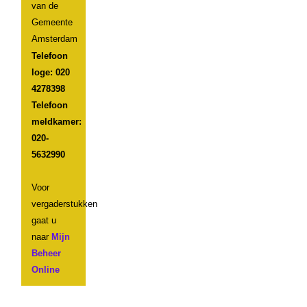
van de
Gemeente
Amsterdam
Telefoon
loge: 020
4278398
Telefoon
meldkamer:
020-
5632990
Voor
vergaderstukken
gaat u
naar
Mijn
Beheer
Online