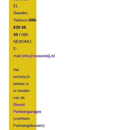
EL
Naarden,
088-
Telefoon:
639 66
45 /
088-
NEWOMIJ,
E-
mail:
Het
technisch
beheer is
in handen
van de
Dienst
Parkeergarages
(voorheen
Parkeergebouwen)