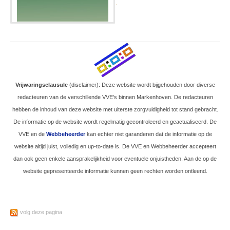
.
Vrijwaringsclausule
(disclaimer): Deze website wordt bijgehouden door diverse
redacteuren van de verschillende VVE's binnen Markenhoven. De redacteuren
hebben de inhoud van deze website met uiterste zorgvuldigheid tot stand gebracht.
De informatie op de website wordt regelmatig gecontroleerd en geactualiseerd. De
VVE en de
Webbeheerder
kan echter niet garanderen dat de informatie op de
website altijd juist, volledig en up-to-date is. De VVE en Webbeheerder accepteert
dan ook geen enkele aansprakelijkheid voor eventuele onjuistheden. Aan de op de
website gepresenteerde informatie kunnen geen rechten worden ontleend.
volg deze pagina