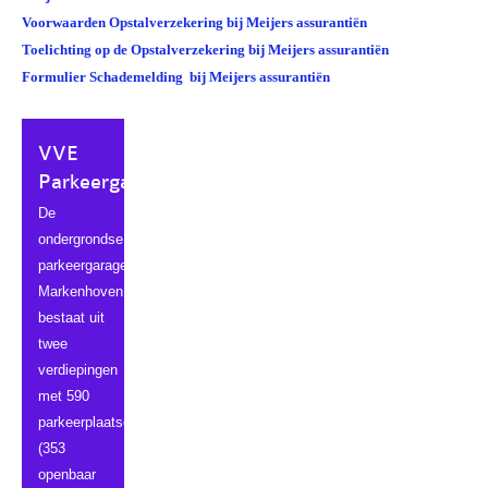
Voorwaarden Opstalverzekering bij Meijers assurantiën
Veel gestelde vragen
Toelichting op de Opstalverzekering bij Meijers assurantiën
Formulier Schademelding bij Meijers assurantiën
Parkeerplek te koop
Parkeerplek te huur
VVE
Nieuwsbrieven
Parkeergarage
Verzekeringen
De
ondergrondse
Klachtenmeldpunt
parkeergarage
Markenhoven
Video's
bestaat uit
ALV 2016
twee
verdiepingen
VVE Parkeergarage
met 590
parkeerplaatsen
Ander nieuws
(353
openbaar