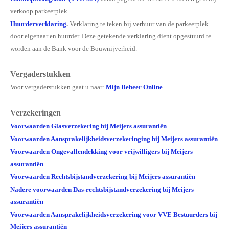
Leesinformatie
verkoop parkeerplek
Hof 2
Huurderverklaring
.
Verklaring te teken bij verhuur van de parkeerplek
door eigenaar en huurder. Deze getekende verklaring dient opgestuurd te
Hof 3
worden aan de Bank voor de Bouwnijverheid.
Bestuur en informatie
Vergaderstukken
Stadsvilla A
Voor vergaderstukken gaat u naar:
Mijn Beheer Online
Stadsvilla B
Verzekeringen
Stadsvilla C
Voorwaarden Glasverzekering
bij Meijers assurantiën
Voorwaarden Aansprakelijkheidsverzekeringing
bij Meijers assurantiën
Stadsvilla D
Voorwaarden Ongevallendekking voor vrijwilligers bij Meijers
assurantiën
Documenten
Voorwaarden Rechtsbijstandverzekering bij Meijers assurantiën
Parkeergarage
Nadere voorwaarden Das-rechtsbijstandverzekering bij Meijers
assurantiën
Bestuur en VVE informatie
Voorwaarden Aansprakelijkheidsverzekering voor VVE Bestuurders bij
Documenten
Meijers assurantiën