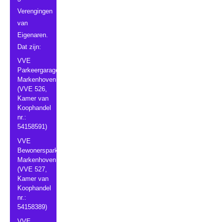
Verengingen
van
Eigenaren.
Dat zijn:
VVE
Parkeergarage
Markenhoven
(VVE 526,
Kamer van
Koophandel
nr.:
54158591)
VVE
Bewonersparkeergarage
Markenhoven
(VVE 527,
Kamer van
Koophandel
nr.:
54158389)
VVE