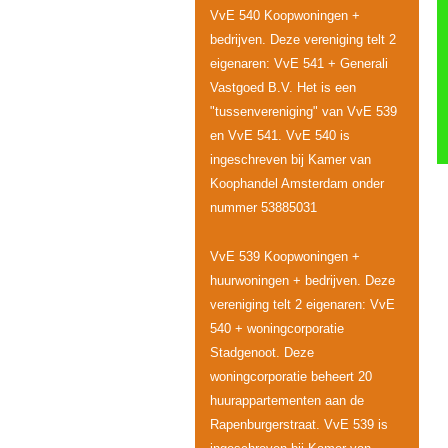
VvE 540 Koopwoningen +
bedrijven. Deze vereniging telt 2
eigenaren: VvE 541 + Generali
Vastgoed B.V. Het is een
"tussenvereniging" van VvE 539
en VvE 541. VvE 540 is
ingeschreven bij Kamer van
Koophandel Amsterdam onder
nummer 53885031
VvE 539 Koopwoningen +
huurwoningen + bedrijven. Deze
vereniging telt 2 eigenaren: VvE
540 + woningcorporatie
Stadgenoot. Deze
woningcorporatie beheert 20
huurappartementen aan de
Rapenburgerstraat. VvE 539 is