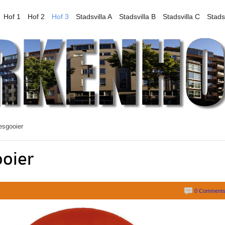
Hof 1
Hof 2
Hof 3
Stadsvilla A
Stadsvilla B
Stadsvilla C
Stads
esgooier
ooier
0 Comment