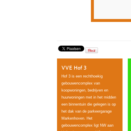
VVE Hof 3
Hof 3 is een rechthoekig
gebouwencomplex van
koopwoningen, bedrijven en
huurwoningen met in het midden
een binnentuin die gelegen is op
het dak van de parkeergarage
Markenhoven. Het
gebouwencomplex ligt NW aan