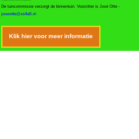
De tuincommissie verzorgt de binnentuin. Voorzitter is José Otte -
joseotte@xs4all.n
l
Klik hier voor meer informatie