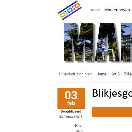
home
Markenhoven
U bevindt zich hier:
Home
/
Hof 3
/
Blikj
Blikjesg
03
feb
Gepubliceerd:
03 februari 2015
Hits:
4878