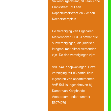
Valkenburgerstraat, NO aan Anne
Frankstraat, ZO aan
Rapenburgerstraat en ZW aan
Koerierstersplein.
De Vereniging van Eigenaren
Markenhoven HOF 3 omvat drie
subverenigingen, die juridisch
integraal met elkaar verbonden
zijn. De drie verenigingen zijn:
VvE 541 Koopwoningen. Deze
vereniging telt 83 particuliere
eigenaren van appartementen.
VvE 541 is ingeschreven bij
Kamer van Koophandel
Amsterdam onder nummer
53074076