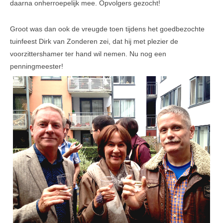
daarna onherroepelijk mee. Opvolgers gezocht!
Veel gestelde vragen
Groot was dan ook de vreugde toen tijdens het goedbezochte
Parkeerplek te koop
tuinfeest Dirk van Zonderen zei, dat hij met plezier de
voorzittershamer ter hand wil nemen. Nu nog een
Parkeerplek te huur
penningmeester!
Nieuwsbrieven
Verzekeringen
Klachtenmeldpunt
Video's
ALV 2016
VVE Parkeergarage
Ander nieuws