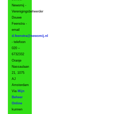
Newomij -
Verenigingsbeheerder
Douwe
Feenstra -
email
- telefoon
020 –
6732332
Oranje
Nassaulaan
21, 1075
AJ
Amsterdam
Via
Mijn
Beheer
Online
kunnen