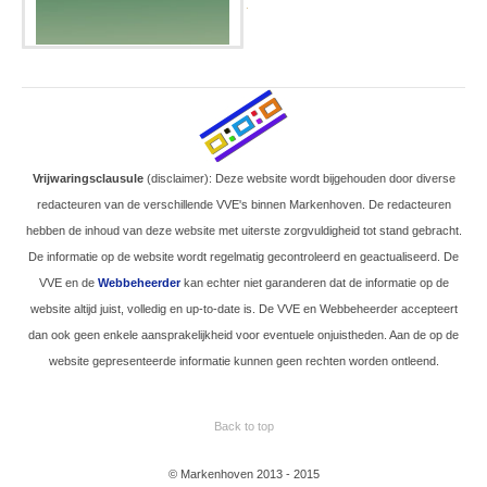
.
Vrijwaringsclausule
(disclaimer): Deze website wordt bijgehouden door diverse
redacteuren van de verschillende VVE's binnen Markenhoven. De redacteuren
hebben de inhoud van deze website met uiterste zorgvuldigheid tot stand gebracht.
De informatie op de website wordt regelmatig gecontroleerd en geactualiseerd. De
VVE en de
Webbeheerder
kan echter niet garanderen dat de informatie op de
website altijd juist, volledig en up-to-date is. De VVE en Webbeheerder accepteert
dan ook geen enkele aansprakelijkheid voor eventuele onjuistheden. Aan de op de
website gepresenteerde informatie kunnen geen rechten worden ontleend.
Back to top
© Markenhoven 2013 - 2015