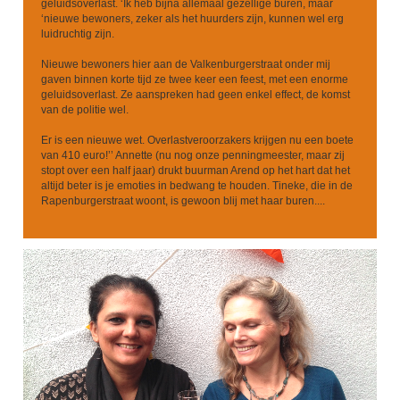
geluidsoverlast. ‘Ik heb bijna allemaal gezellige buren, maar
‘nieuwe bewoners, zeker als het huurders zijn, kunnen wel erg
luidruchtig zijn.
Nieuwe bewoners hier aan de Valkenburgerstraat onder mij
gaven binnen korte tijd ze twee keer een feest, met een enorme
geluidsoverlast. Ze aanspreken had geen enkel effect, de komst
van de politie wel.
Er is een nieuwe wet. Overlastveroorzakers krijgen nu een boete
van 410 euro!’’ Annette (nu nog onze penningmeester, maar zij
stopt over een half jaar) drukt buurman Arend op het hart dat het
altijd beter is je emoties in bedwang te houden. Tineke, die in de
Rapenburgerstraat woont, is gewoon blij met haar buren....