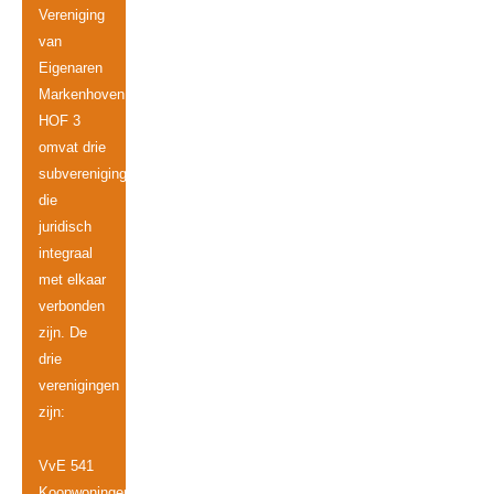
Vereniging
van
Eigenaren
Markenhoven
HOF 3
omvat drie
subverenigingen,
die
juridisch
integraal
met elkaar
verbonden
zijn. De
drie
verenigingen
zijn:
VvE 541
Koopwoningen.