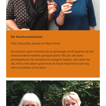
De feestcommissie!
Foto: Anoushka Jansen en Myra Kroes
Ze aarzelen geen moment als ze gevraagd wordt waarom zij het
bewonersfeest hebben georganiseerd ‘We zijn alle twee
plichtsgetrouw. Als iemand ons vraagt te helpen, dan doen we
dat. Het is niet alleen goed voor de buurt maar het is ook nog
eens reuzeleuk om te doen.’ ...