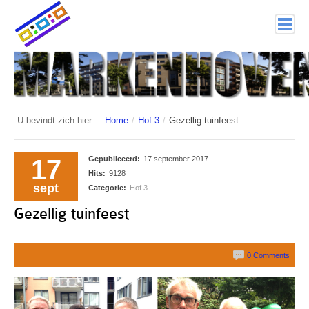
home
Markenhoven
Documenten
U bevindt zich hier:
Home
/
Hof 3
/
Gezellig tuinfeest
Interessante links
17
Gepubliceerd:
17 september 2017
Veiligheid (mijn buurt van politie.nl)
Hits:
9128
sept
Categorie:
Hof 3
Nieuwsbrieven
Gezellig tuinfeest
Historie
0 Comments
Hof 1
Bestuur en Commissies