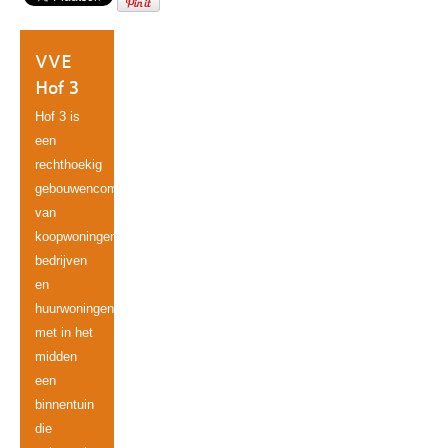
VVE
Hof 3
Hof 3 is
een
rechthoekig
gebouwencomplex
van
koopwoningen,
bedrijven
en
huurwoningen
met in het
midden
een
binnentuin
die