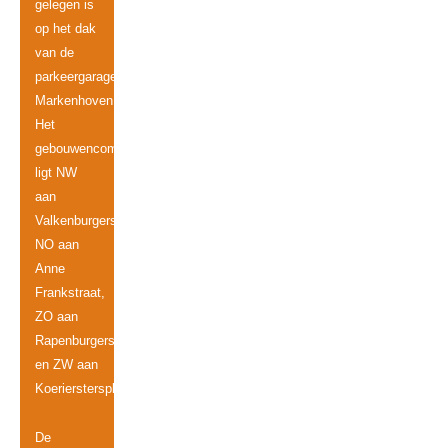
gelegen is
op het dak
van de
parkeergarage
Markenhoven.
Het
gebouwencomplex
ligt NW
aan
Valkenburgerstraat,
NO aan
Anne
Frankstraat,
ZO aan
Rapenburgerstraat
en ZW aan
Koerierstersplein.
De