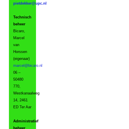
Technisch
beheer
Bicaro,
Marcel
van
Horssen
(eigenaar)
06 –
50480
770,
Westkanaalweg
14, 2461
ED Ter Aar
Administratief
beheer