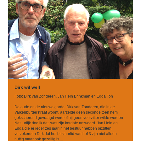
Dirk wil wel!
Foto: Dirk van Zonderen, Jan Hein Brinkman en Edda Ton
De oude en de nieuwe garde. Dirk van Zonderen, die in de
Valkenburgerstraat woont, aarzelde geen seconde toen hem
gekscherend gevraagd werd of hij geen voorzitter wilde worden.
Natuurlijk doe ik dat, was zijn kordate antwoord. Jan Hein en
Edda die er ieder zes jaar in het bestuur hebben opzitten,
verzekerden Dirk dat het bestuurlid van hof 3 zijn niet alleen
nuttig maar ook gezellig is....