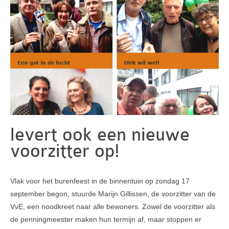
Leesinformatie
Hof 2
Hof 3
Bestuur en informatie
Stadsvilla A
Stadsvilla B
Stadsvilla C
levert ook een nieuwe
voorzitter op!
Stadsvilla D
Documenten
Vlak voor het burenfeest in de binnentuin op zondag 17
Parkeergarage
september begon, stuurde Marijn Gillissen, de voorzitter van de
VvE, een noodkreet naar alle bewoners. Zowel de voorzitter als
Bestuur en VVE informatie
de penningmeester maken hun termijn af, maar stoppen er
Documenten