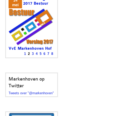
14
2017 Bestuur
mei
VvE Markenhoven Hof
3
1
2
3
4
5
6
7
8
Het was voor het bestuur een
rustig jaar. Een...
Markenhoven op
Twitter
Tweets over "@markenhoven"