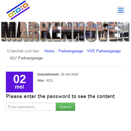
home
Markenhoven
Documenten
U bevindt zich hier:
Home
/
Parkeergarage
/
VVE Parkeergarage
/
ALV Parkeergarage
Interessante links
Veiligheid (mijn buurt van politie.nl)
02
Gepubliceerd:
02 mei 2018
Hits:
4211
Nieuwsbrieven
mei
Please enter the password to see the content
Historie
Submit
Hof 1
Bestuur en Commissies