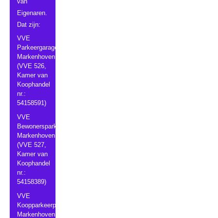
van
Eigenaren.
Dat zijn:
VVE
Parkeergarage
Markenhoven
(VVE 526,
Kamer van
Koophandel
nr.:
54158591)
VVE
Bewonersparkeergarage
Markenhoven
(VVE 527,
Kamer van
Koophandel
nr.:
54158389)
VVE
Koopparkeerplaatsen
Markenhoven