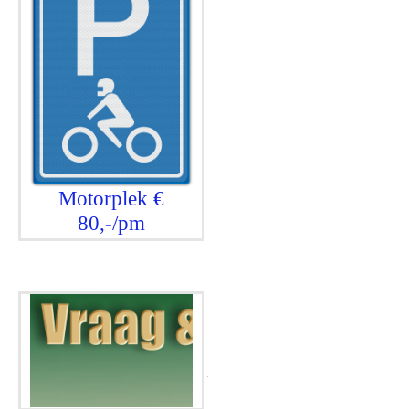
Motorplek €
80,-/pm
.