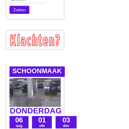
Zoeken
SCHOONMAAK
DONDERDAG
06
01
03
aug
okt
dec