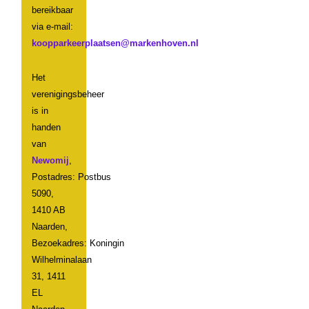
bereikbaar
via e-mail:
Het
verenigingsbeheer
is in
handen
van
Newomij
,
Postadres: Postbus
5090,
1410 AB
Naarden,
Bezoekadres: Koningin
Wilhelminalaan
31, 1411
EL