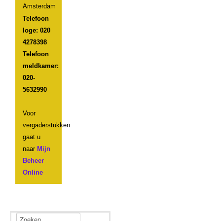
Amsterdam
Telefoon
loge: 020
4278398
Telefoon
meldkamer:
020-
5632990
Voor
vergaderstukken
gaat u
naar
Mijn
Beheer
Online