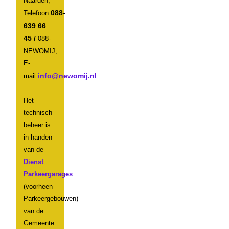
Naarden,
088-
Telefoon:
639 66
45 /
088-
NEWOMIJ,
E-
mail:
Het
technisch
beheer is
in handen
van de
Dienst
Parkeergarages
(voorheen
Parkeergebouwen)
van de
Gemeente