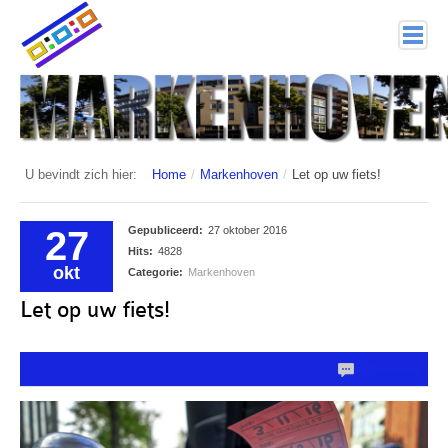
home
Markenhoven
Documenten
U bevindt zich hier:
Home
/
Markenhoven
/
Let op uw fiets!
Interessante links
27
Gepubliceerd:
27 oktober 2016
Veiligheid (mijn buurt van politie.nl)
Hits:
4828
okt
Categorie:
Markenhoven
Nieuwsbrieven
Let op uw fiets!
Historie
0 Comments
Hof 1
Bestuur en Commissies