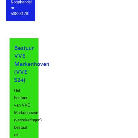
Koophandel
nr.:
53828178
Bestuur
VVE
Markenhoven
(VVE
524)
Het
bestuur
van VVE
Markenhoven
(verzekeringen)
bestaat
uit: