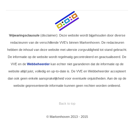
Vrijwaringsclausule
(disclaimer): Deze website wordt bijgehouden door diverse
redacteuren van de verschillende VVE's binnen Markenhoven. De redacteuren
hebben de inhoud van deze website met uiterste zorgvuldigheid tot stand gebracht.
De informatie op de website wordt regelmatig gecontroleerd en geactualiseerd. De
VVE en de
Webbeheerder
kan echter niet garanderen dat de informatie op de
website altijd juist, volledig en up-to-date is. De VVE en Webbeheerder accepteert
dan ook geen enkele aansprakelijkheid voor eventuele onjuistheden. Aan de op de
website gepresenteerde informatie kunnen geen rechten worden ontleend.
Back to top
© Markenhoven 2013 - 2015