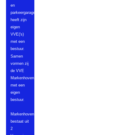
en
parkeergarage
heeft zijn
eigen
VVE('s)
met een
bestuur.
Samen
vormen zij
de VVE
Markenhoven,
met een
eigen
bestuur.
Markenhoven
bestaat uit
2