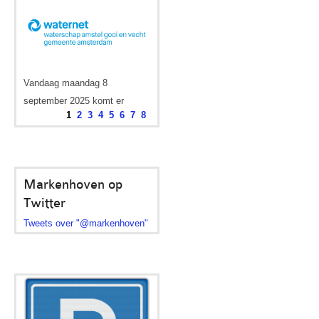
Valkenburgerstraat
Op 23 mei 2025 van 08:00 –
1
2
3
4
5
6
7
8
10:00 uur op het...
Markenhoven op
Twitter
Tweets over "@markenhoven"