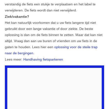
verstandig de fiets een stukje te verplaatsen en het label te
Veel gestelde vragen
verwijderen. De fiets wordt dan niet verwijderd.
Ziek/vakantie?
Parkeerplek te koop
Het kan natuurlijk voorkomen dat u uw fiets langere tijd niet
Parkeerplek te huur
gebruikt door een lange vakantie of door ziekte. De beste
oplossing is dan om de fiets binnen te zetten. Maar dat kan niet
Nieuwsbrieven
altijd. Vraag dan aan uw buren of vrienden om uw fiets in de
gaten te houden. Lees hier een
oplossing voor de steile trap
Verzekeringen
naar de bergingen
.
Klachtenmeldpunt
Lees meer:
Handhaving fietsparkeren
Video's
ALV 2016
VVE Parkeergarage
Ander nieuws