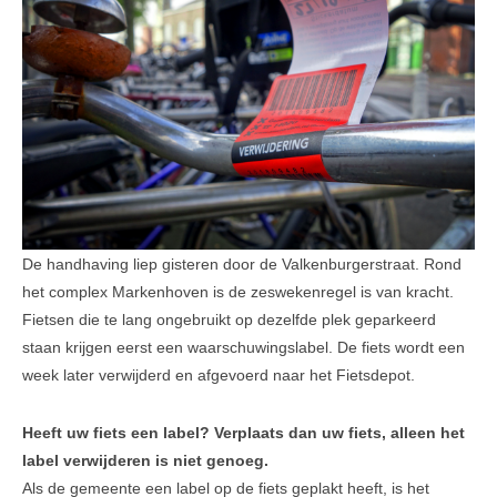
Leesinformatie
Hof 2
Hof 3
Bestuur en informatie
Stadsvilla A
Stadsvilla B
De handhaving liep gisteren door de Valkenburgerstraat. Rond
Stadsvilla C
het complex Markenhoven is de zeswekenregel is van kracht.
Stadsvilla D
Fietsen die te lang ongebruikt op dezelfde plek geparkeerd
staan krijgen eerst een waarschuwingslabel. De fiets wordt een
Documenten
week later verwijderd en afgevoerd naar het Fietsdepot.
Parkeergarage
Heeft uw fiets een label? Verplaats dan uw fiets, alleen het
Bestuur en VVE informatie
label verwijderen is niet genoeg.
Als de gemeente een label op de fiets geplakt heeft, is het
Documenten