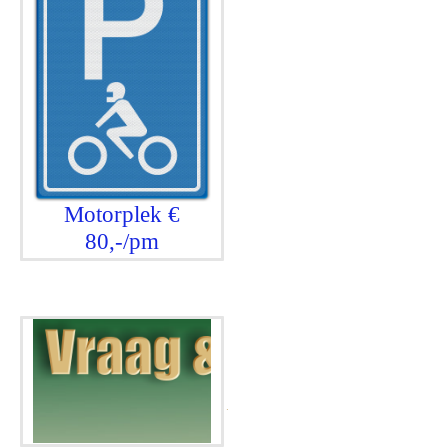
Motorplek €
80,-/pm
.