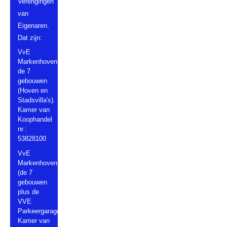
Verengingen
van
Eigenaren.
Dat zijn:
VvE
Markenhoven
de 7
gebouwen
(Hoven en
Stadsvilla's).
Kamer van
Koophandel
nr.:
53828100
VvE
Markenhoven
(de 7
gebouwen
plus de
VVE
Parkeergarage).
Kamer van