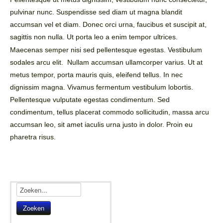
Leesinformatie
pulvinar nunc. Suspendisse sed diam ut magna blandit
Hof 2
accumsan vel et diam. Donec orci urna, faucibus et suscipit at,
sagittis non nulla. Ut porta leo a enim tempor ultrices.
Hof 3
Maecenas semper nisi sed pellentesque egestas. Vestibulum
Bestuur en informatie
sodales arcu elit. Nullam accumsan ullamcorper varius. Ut at
metus tempor, porta mauris quis, eleifend tellus. In nec
Stadsvilla A
dignissim magna. Vivamus fermentum vestibulum lobortis.
Pellentesque vulputate egestas condimentum. Sed
Stadsvilla B
condimentum, tellus placerat commodo sollicitudin, massa arcu
Stadsvilla C
accumsan leo, sit amet iaculis urna justo in dolor. Proin eu
pharetra risus.
Stadsvilla D
Documenten
Parkeergarage
Bestuur en VVE informatie
Zoeken
Documenten