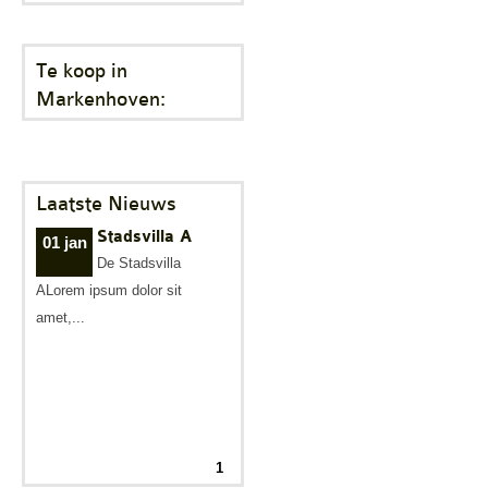
Veel gestelde vragen
Te koop in
Parkeerplek te koop
Markenhoven:
Parkeerplek te huur
Nieuwsbrieven
Laatste Nieuws
Verzekeringen
Stadsvilla A
01 jan
Klachtenmeldpunt
De Stadsvilla
ALorem ipsum dolor sit
Video's
amet,...
ALV 2016
VVE Parkeergarage
Ander nieuws
1