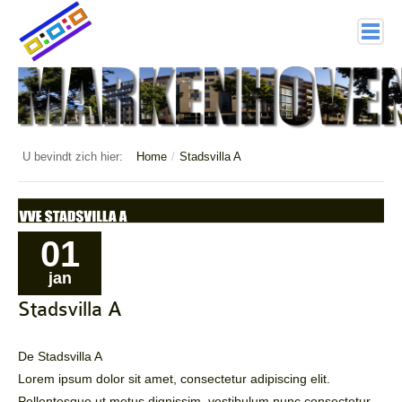
home
Markenhoven
Documenten
U bevindt zich hier:
Home
/
Stadsvilla A
Interessante links
Veiligheid (mijn buurt van politie.nl)
01
Nieuwsbrieven
jan
Historie
Stadsvilla A
Hof 1
De Stadsvilla A
Bestuur en Commissies
Lorem ipsum dolor sit amet, consectetur adipiscing elit.
Pellentesque ut metus dignissim, vestibulum nunc consectetur,