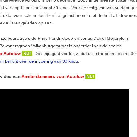
an de Agenda Autoluw is per 8 december 2023 in de meeste straten van
d verlaagd naar maximaal 30 km/u. Voor de veiligheid van voetganger
 drukte, voor schone lucht en het geluid neemt met de helft af. Bewoner
iek al jaren geleden op aan.
ze buurt, zoals de Prins Hendrikkade en Jonas Daniël Meijerplein
 Bewonersgroep Valkenburgerstraat is onderdeel van de coalitie
r Autoluw
NU!
. De strijd gaat verder, zodat alle straten in de stad 30
un bericht over de invoering van 30 km/u
.
 video van
Amsterdammers voor Autoluw
NU!