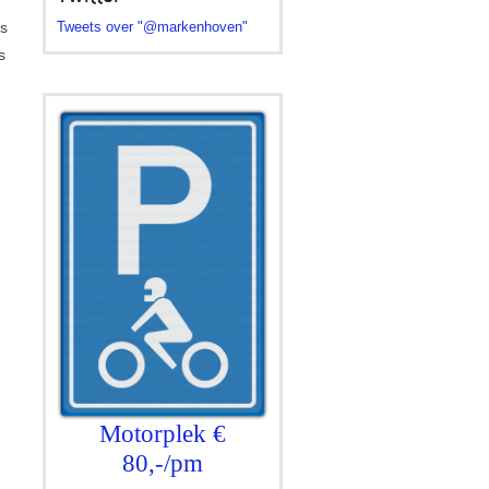
Tweets over "@markenhoven"
s
s
Motorplek €
80,-/pm