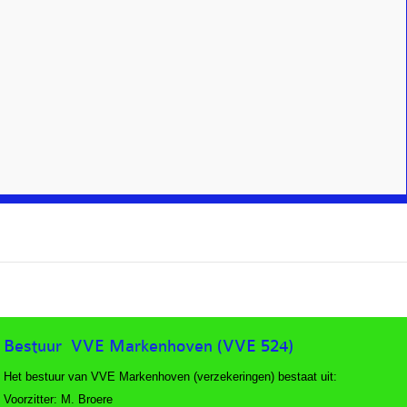
Bestuur VVE Markenhoven
(VVE 524)
Het bestuur van VVE Markenhoven (verzekeringen) bestaat uit:
Voorzitter: M. Broere