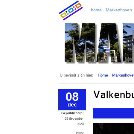
home
Markenhoven
U bevindt zich hier:
Home
/
Markenhove
Valkenbu
08
dec
Gepubliceerd:
08 december
2023
Hits: