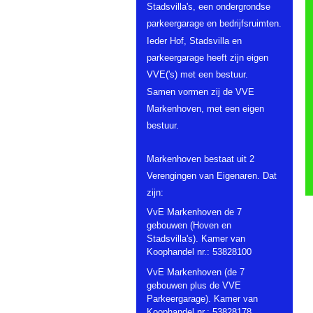
Stadsvilla's, een ondergrondse
parkeergarage en bedrijfsruimten.
Ieder Hof, Stadsvilla en
parkeergarage heeft zijn eigen
VVE('s) met een bestuur.
Samen vormen zij de VVE
Markenhoven, met een eigen
bestuur.
Markenhoven bestaat uit 2
Verengingen van Eigenaren. Dat
zijn:
VvE Markenhoven de 7
gebouwen (Hoven en
Stadsvilla's). Kamer van
Koophandel nr.: 53828100
VvE Markenhoven (de 7
gebouwen plus de VVE
Parkeergarage). Kamer van
Koophandel nr.: 53828178