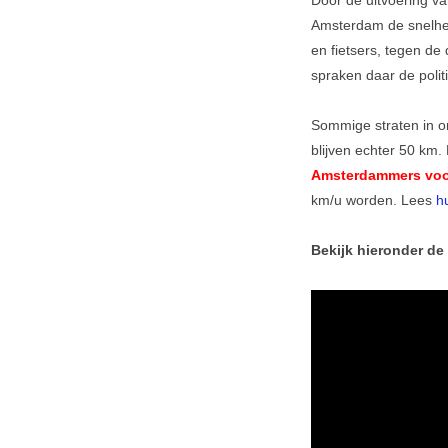
Door de uitvoering v
Amsterdam de snelhei
en fietsers, tegen de
spraken daar de polit
Sommige straten in on
blijven echter 50 km.
Amsterdammers voo
km/u worden. Lees
h
Bekijk hieronder de