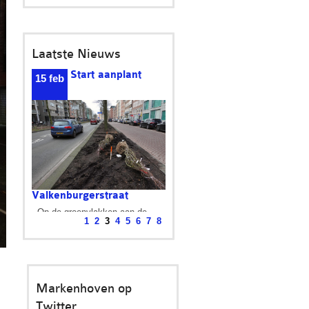
Laatste Nieuws
Onthulling
18
teruggekeerde
nov
eerste steen
De eerste steen is
1
2
3
4
5
6
7
8
(terug)geplaatst op de...
Markenhoven op
Twitter