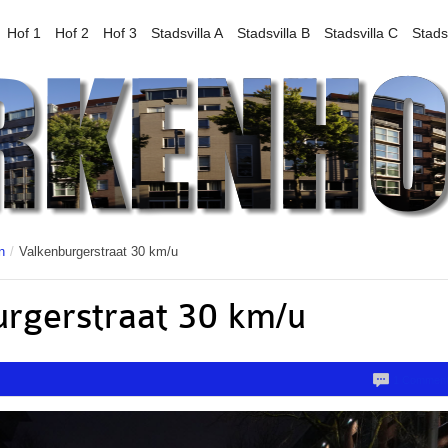
Hof 1
Hof 2
Hof 3
Stadsvilla A
Stadsvilla B
Stadsvilla C
Stads
n
/
Valkenburgerstraat 30 km/u
rgerstraat 30 km/u
1 Commen