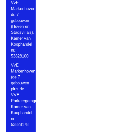
VvE
Markenhoven
de 7
gebouwen
(Hoven en
Stadsvilla's).
Kamer van
Koophandel
nr.:
53828100
VvE
Markenhoven
(de 7
gebouwen
plus de
VVE
Parkeergarage).
Kamer van
Koophandel
nr.:
53828178