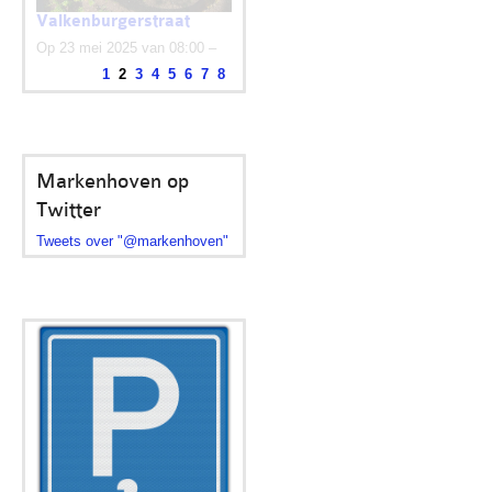
Valkenburgerstraat
Op 23 mei 2025 van 08:00 –
1
2
3
4
5
6
7
8
10:00 uur op het...
Markenhoven op
Twitter
Tweets over "@markenhoven"