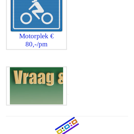
Motorplek €
80,-/pm
.