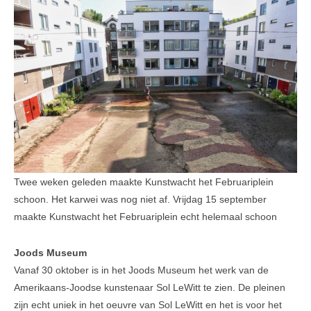
Leesinformatie
Hof 2
Hof 3
Bestuur en informatie
Stadsvilla A
Stadsvilla B
Stadsvilla C
Twee weken geleden maakte Kunstwacht het Februariplein
Stadsvilla D
schoon. Het karwei was nog niet af. Vrijdag 15 september
maakte Kunstwacht het Februariplein echt helemaal schoon
Documenten
Joods Museum
Parkeergarage
Vanaf 30 oktober is in het Joods Museum het werk van de
Bestuur en VVE informatie
Amerikaans-Joodse kunstenaar Sol LeWitt te zien. De pleinen
zijn echt uniek in het oeuvre van Sol LeWitt en het is voor het
Documenten