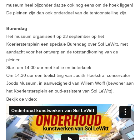
museum heel bijzonder dat ze ook nog eens om de hoek liggen!
Veel gestelde vragen
De pleinen zijn dan ook onderdeel van de tentoonstelling zijn.
Parkeerplek te koop
Burendag
Het museum organiseert op 23 september op het
Parkeerplek te huur
Koerierstersplein een speciale Burendag over Sol LeWitt, met
Nieuwsbrieven
aandacht voor het ontwerp en de totstandkoming van de
pleinen.
Verzekeringen
Start om 14:00 uur met koffie en boterkoek.
Klachtenmeldpunt
Om 14:30 uur een toelichting van Judith Hoekstra, conservator
Joods Museum, in aanwezigheid van Willem Wolff (bewoner aan
Video's
het Koerierstersplein en oud-assistent van Sol LeWitt).
ALV 2016
Bekijk de video:
VVE Parkeergarage
Ander nieuws