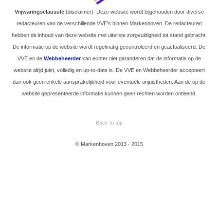
Vrijwaringsclausule
(disclaimer): Deze website wordt bijgehouden door diverse
redacteuren van de verschillende VVE's binnen Markenhoven. De redacteuren
hebben de inhoud van deze website met uiterste zorgvuldigheid tot stand gebracht.
De informatie op de website wordt regelmatig gecontroleerd en geactualiseerd. De
VVE en de
Webbeheerder
kan echter niet garanderen dat de informatie op de
website altijd juist, volledig en up-to-date is. De VVE en Webbeheerder accepteert
dan ook geen enkele aansprakelijkheid voor eventuele onjuistheden. Aan de op de
website gepresenteerde informatie kunnen geen rechten worden ontleend.
Back to top
© Markenhoven 2013 - 2015