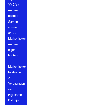
VVE('s)
met een
bestuur.
Samen
vormen zij
de VVE
Markenhoven,
met een
eigen
bestuur.
Markenhoven
bestaat uit
2
Verengingen
van
Eigenaren.
Dat zijn: