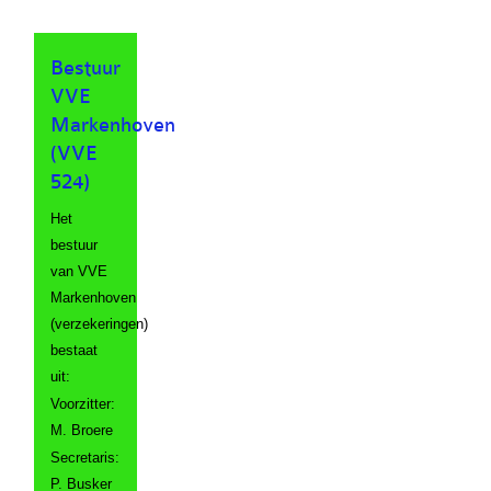
Bestuur
VVE
Markenhoven
(VVE
524)
Het
bestuur
van VVE
Markenhoven
(verzekeringen)
bestaat
uit:
Voorzitter:
M. Broere
Secretaris:
P. Busker