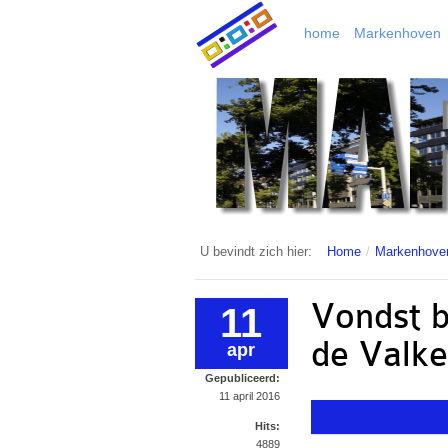
home
Markenhoven
U bevindt zich hier:
Home
/
Markenhove
Vondst b
11
de Valke
apr
Gepubliceerd:
11 april 2016
Hits:
4889