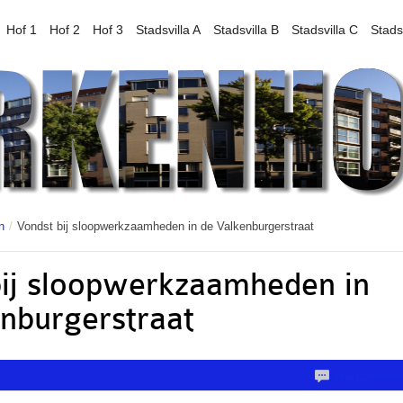
Hof 1
Hof 2
Hof 3
Stadsvilla A
Stadsvilla B
Stadsvilla C
Stads
n
/
Vondst bij sloopwerkzaamheden in de Valkenburgerstraat
ij sloopwerkzaamheden in
nburgerstraat
View Comment