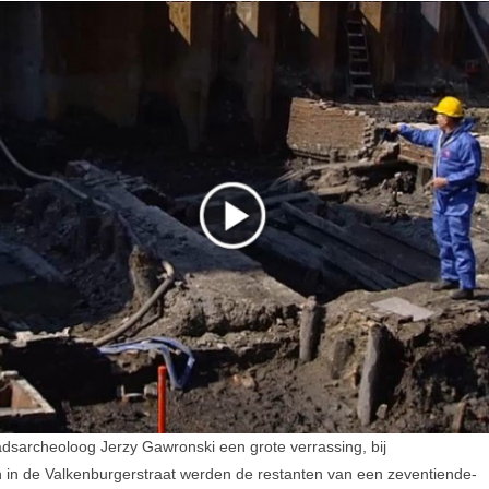
adsarcheoloog Jerzy Gawronski een grote verrassing, bij
n de Valkenburgerstraat werden de restanten van een zeventiende-