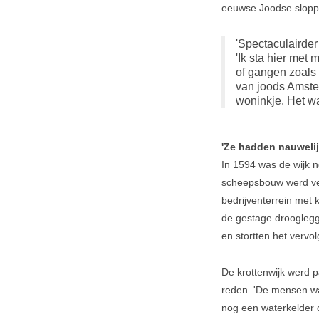
eeuwse Joodse slopp
'Spectaculairder
'Ik sta hier me
of gangen zoals 
van joods Amste
woninkje. Het wa
'Ze hadden nauwelij
In 1594 was de wijk 
scheepsbouw werd ver
bedrijventerrein met
de gestage drooglegg
en stortten het vervo
De krottenwijk werd p
reden. 'De mensen war
nog een waterkelder d