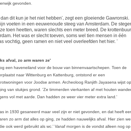
enwijk gevonden.
 dan dit kun je het niet hebben', zegt een gloeiende Gawronski.
t mijn voeten in een eeuwenoude steeg van Amsterdam. De stege
ze toen heetten, waren slechts een meter breed. De krottenbuur
rdam. Het was er slecht toeven, soms wel tien mensen in één
s vochtig, geen ramen en niet veel overleefden het hier. '
ks afval, zo arm waren ze'
nog een haveneiland voor de bouw van binnenvaartschepen. Toen de
plaatst naar Wittenburg en Kattenburg, ontstond er een
 krotwoningen voor Joodse armen. Archeoloog Ranjith Jayasena wijst o
ing van stukjes grond. 'Ze timmerden vierkanten af met houten wande
lgens vol met aarde. Dan hadden ze weer vier meter extra land.'
as in 1930 gesaneerd maar veel zijn er niet gevonden, en dat heeft ee
en zo arm dat alles op ging, ze hadden nauwelijks afval. Hier zien we
ie ook werd gebruikt als wc.' Vanaf morgen is de vondst alleen nog op