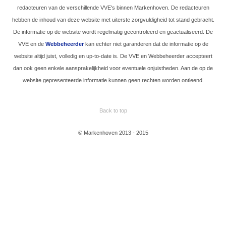
redacteuren van de verschillende VVE's binnen Markenhoven. De redacteuren
hebben de inhoud van deze website met uiterste zorgvuldigheid tot stand gebracht.
De informatie op de website wordt regelmatig gecontroleerd en geactualiseerd. De
VVE en de
Webbeheerder
kan echter niet garanderen dat de informatie op de
website altijd juist, volledig en up-to-date is. De VVE en Webbeheerder accepteert
dan ook geen enkele aansprakelijkheid voor eventuele onjuistheden. Aan de op de
website gepresenteerde informatie kunnen geen rechten worden ontleend.
Back to top
© Markenhoven 2013 - 2015