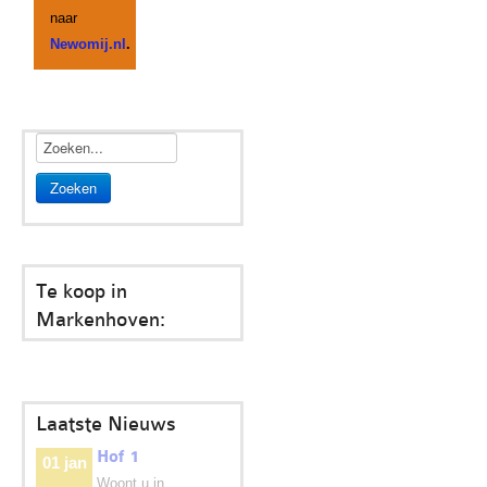
naar
Newomij.nl
.
Zoeken
Te koop in
Markenhoven:
Laatste Nieuws
Hof 1
01 jan
Woont u in