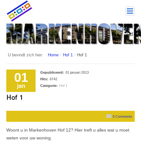
home
Markenhoven
Documenten
U bevindt zich hier:
Home
/
Hof 1
/
Hof 1
Interessante links
01
Gepubliceerd:
01 januari 2013
Veiligheid (mijn buurt van politie.nl)
Hits:
6742
jan
Categorie:
Hof 1
Nieuwsbrieven
Hof 1
Historie
0 Comments
Hof 1
Bestuur en Commissies
Woont u in Markenhoven Hof 12? Hier treft u alles wat u moet
weten voor uw woning.