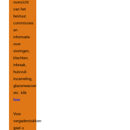
overzicht
van het
bestuur,
commissies
en
informatie
over
storingen,
klachten,
inbraak,
huisvuil-
inzameling,
glazenwasser
etc. klik
hier
Voor
vergaderstukken
gaat u