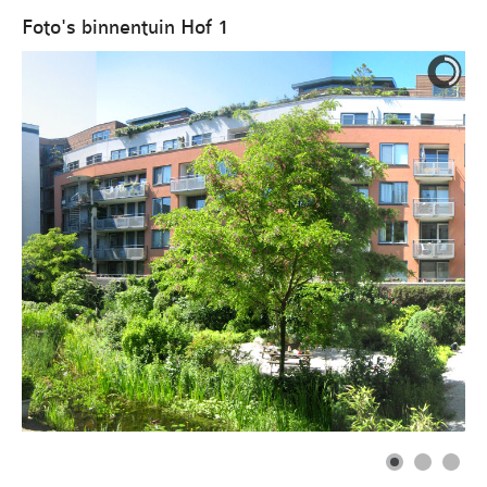
Leesinformatie
Foto's binnentuin Hof 1
Hof 2
Hof 3
Bestuur en informatie
Stadsvilla A
Stadsvilla B
Stadsvilla C
Stadsvilla D
Documenten
Parkeergarage
Bestuur en VVE informatie
Documenten