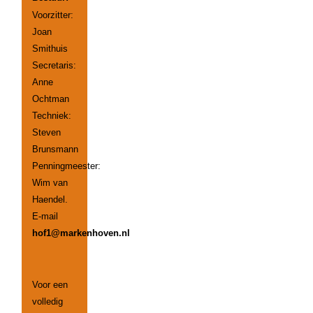
Voorzitter:
Joan
Smithuis
Secretaris:
Anne
Ochtman
Techniek:
Steven
Brunsmann
Penningmeester:
Wim van
Haendel.
E-mail
hof1@markenhoven.nl
Voor een
volledig