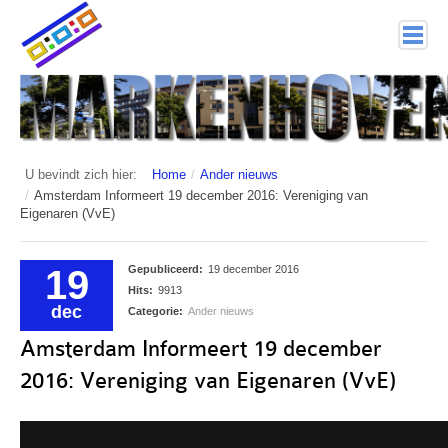
home
Markenhoven
Documenten
U bevindt zich hier:
Home
/
Ander nieuws
/
Amsterdam Informeert 19 december 2016: Vereniging van
Interessante links
Eigenaren (VvE)
Veiligheid (mijn buurt van politie.nl)
19
Gepubliceerd:
19 december 2016
Hits:
9913
Nieuwsbrieven
dec
Categorie:
Ander nieuws
Historie
Amsterdam Informeert 19 december
Hof 1
2016: Vereniging van Eigenaren (VvE)
Bestuur en Commissies