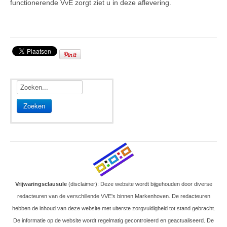
functionerende VvE zorgt ziet u in deze aflevering.
Veel gestelde vragen
Parkeerplek te koop
Parkeerplek te huur
Nieuwsbrieven
Verzekeringen
Zoeken
Klachtenmeldpunt
Video's
ALV 2016
VVE Parkeergarage
Vrijwaringsclausule
(disclaimer): Deze website wordt bijgehouden door diverse
redacteuren van de verschillende VVE's binnen Markenhoven. De redacteuren
Ander nieuws
hebben de inhoud van deze website met uiterste zorgvuldigheid tot stand gebracht.
De informatie op de website wordt regelmatig gecontroleerd en geactualiseerd. De