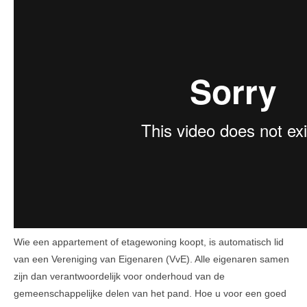
Leesinformatie
Hof 2
Hof 3
Bestuur en informatie
Stadsvilla A
Stadsvilla B
Stadsvilla C
Stadsvilla D
Documenten
Wie een appartement of etagewoning koopt, is automatisch lid
Parkeergarage
van een Vereniging van Eigenaren (VvE). Alle eigenaren samen
zijn dan verantwoordelijk voor onderhoud van de
Bestuur en VVE informatie
gemeenschappelijke delen van het pand. Hoe u voor een goed
Documenten