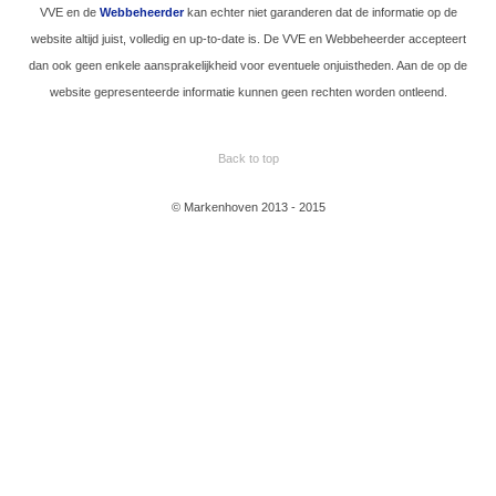
VVE en de
Webbeheerder
kan echter niet garanderen dat de informatie op de
website altijd juist, volledig en up-to-date is. De VVE en Webbeheerder accepteert
dan ook geen enkele aansprakelijkheid voor eventuele onjuistheden. Aan de op de
website gepresenteerde informatie kunnen geen rechten worden ontleend.
Back to top
© Markenhoven 2013 - 2015